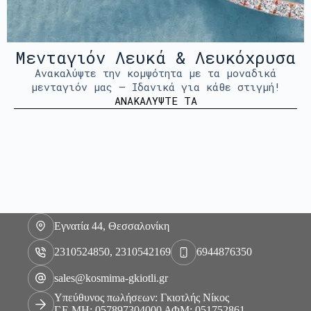
Μενταγιόν Λευκά & Λευκόχρυσα
Ανακαλύψτε την κομψότητα με τα μοναδικά
μενταγιόν μας – Ιδανικά για κάθε στιγμή!
ΑΝΑΚΑΛΥΨΤΕ ΤΑ
Εγνατία 44, Θεσσαλονίκη
2310524850, 2310542169
6944876350
sales@kosmima-gkiotli.gr
Υπεύθυνος πωλήσεων: Γκιοτλής Νίκος
Γ.Ε.ΜΗ: 057897304000 ΑΦΜ: 051752861