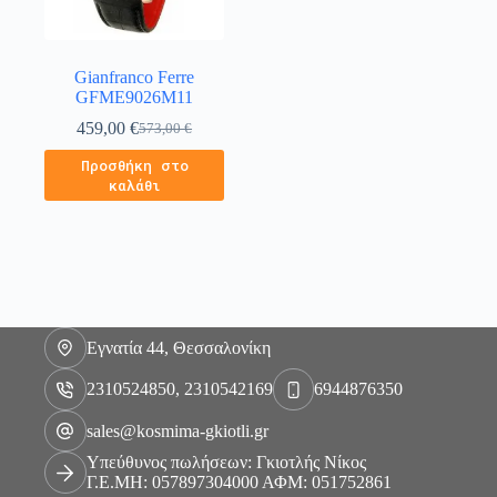
Gianfranco Ferre
GFME9026M11
459,00
€
573,00
€
Προσθήκη στο
καλάθι
Εγνατία 44, Θεσσαλονίκη
2310524850, 2310542169
6944876350
sales@kosmima-gkiotli.gr
Υπεύθυνος πωλήσεων: Γκιοτλής Νίκος
Γ.Ε.ΜΗ: 057897304000 ΑΦΜ: 051752861