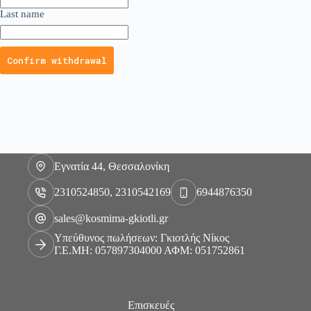
a
Last name
i
l
(
r
Confirm withdrawal
e
p
e
a
t
)
*
Εγνατία 44, Θεσσαλονίκη
2310524850, 2310542169
6944876350
sales@kosmima-gkiotli.gr
Υπεύθυνος πωλήσεων: Γκιοτλής Νίκος
Γ.Ε.ΜΗ: 057897304000 ΑΦΜ: 051752861
Επισκευές