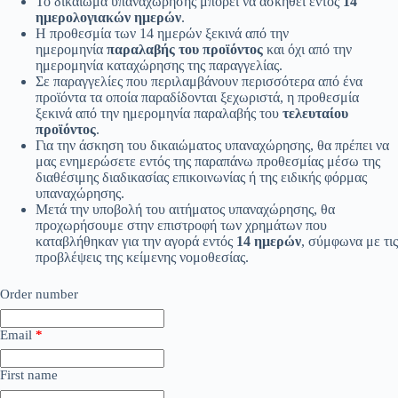
Το δικαίωμα υπαναχώρησης μπορεί να ασκηθεί εντός
14
ημερολογιακών ημερών
.
Η προθεσμία των 14 ημερών ξεκινά από την
ημερομηνία
παραλαβής του προϊόντος
και όχι από την
ημερομηνία καταχώρησης της παραγγελίας.
Σε παραγγελίες που περιλαμβάνουν περισσότερα από ένα
προϊόντα τα οποία παραδίδονται ξεχωριστά, η προθεσμία
ξεκινά από την ημερομηνία παραλαβής του
τελευταίου
προϊόντος
.
Για την άσκηση του δικαιώματος υπαναχώρησης, θα πρέπει να
μας ενημερώσετε εντός της παραπάνω προθεσμίας μέσω της
διαθέσιμης διαδικασίας επικοινωνίας ή της ειδικής φόρμας
υπαναχώρησης.
Μετά την υποβολή του αιτήματος υπαναχώρησης, θα
προχωρήσουμε στην επιστροφή των χρημάτων που
καταβλήθηκαν για την αγορά εντός
14 ημερών
, σύμφωνα με τις
προβλέψεις της κείμενης νομοθεσίας.
Order number
Email
*
E
First name
m