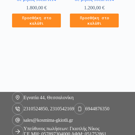
1.800,00
€
1.200,00
€
Προσθήκη στο
Προσθήκη στο
καλάθι
καλάθι
Εγνατία 44, Θεσσαλονίκη
2310524850, 2310542169
6944876350
sales@kosmima-gkiotli.gr
Υπεύθυνος πωλήσεων: Γκιοτλής Νίκος
Γ.Ε.ΜΗ: 057897304000 ΑΦΜ: 051752861