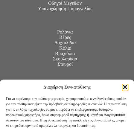
Οδηγοί Μεγεθών
Υπαναχώρηση Παραγγελίας
Ρολόγια
Βέρες
Δαχτυλίδια
Κολιέ
Βραχιόλια
Σκουλαρίκια
Σταυροί
Διαχείριση Συγκατάθεσης
Για να παρέχουμε την καλύτερη εμπειρία, χρησιμοποιούμε τεχνολογίες όπως cookies
για την αποθήκευση ή/και την πρόσβαση σε πληροφορίες συσκευών. Η συγκατάθεση
για τις εν λόγω τεχνολογίες θα μας επιτρέψει να επεξεργαστούμε δεδομένα
προσωπικού χαρακτήρα, όπως συμπεριφορά περιήγησης ή μοναδικά αναγνωριστικά
σε αυτόν τον ιστότοπο. Η μη συγκατάθεση ή η ανάκληση της συγκατάθεσης, μπορεί
να επηρεάσει αρνητικά ορισμένες λειτουργίες και δυνατότητες.