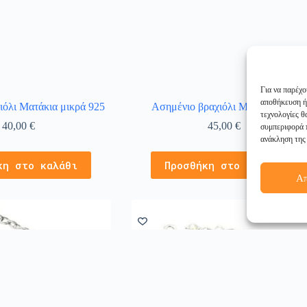
Για να παρέχο
αποθήκευση ή
ιόλι Ματάκια μικρά 925
Ασημένιο βραχιόλι Ματάκια 925
τεχνολογίες 
40,00
€
45,00
€
συμπεριφορά π
ανάκληση της 
κη στο καλάθι
Προσθήκη στο καλάθι
Α