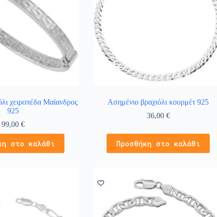
όλι χειροπέδα Μαίανδρος
Ασημένιο βραχιόλι κουρμέτ 925
925
36,00
€
99,00
€
κη στο καλάθι
Προσθήκη στο καλάθι