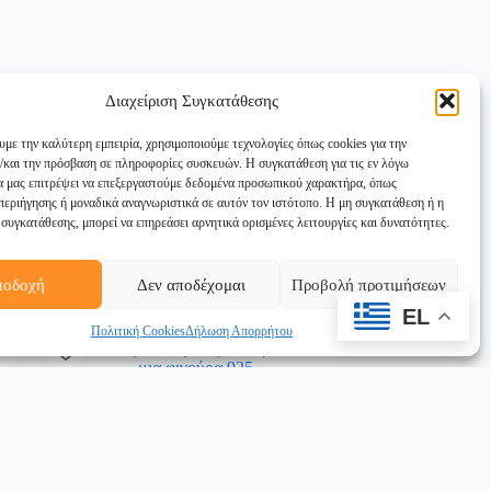
Διαχείριση Συγκατάθεσης
υμε την καλύτερη εμπειρία, χρησιμοποιούμε τεχνολογίες όπως cookies για την
/και την πρόσβαση σε πληροφορίες συσκευών. Η συγκατάθεση για τις εν λόγω
Βραχιόλι ασημένιο στοιχεία με ζιργκόν
θα μας επιτρέψει να επεξεργαστούμε δεδομένα προσωπικού χαρακτήρα, όπως
925
εριήγησης ή μοναδικά αναγνωριστικά σε αυτόν τον ιστότοπο. Η μη συγκατάθεση ή η
58,00
€
συγκατάθεσης, μπορεί να επηρεάσει αρνητικά ορισμένες λειτουργίες και δυνατότητες.
Προσθήκη στο καλάθι
ποδοχή
Δεν αποδέχομαι
Προβολή προτιμήσεων
EL
Πολιτική Cookies
Δήλωση Απορρήτου