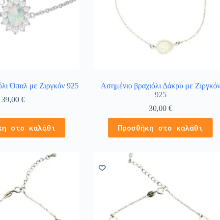
όλι Όπαλ με Ζιργκόν 925
Ασημένιο βραχιόλι Δάκρυ με Ζιργκό
925
39,00
€
30,00
€
κη στο καλάθι
Προσθήκη στο καλάθι