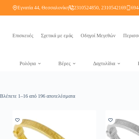
Εγνατία 44, Θεσσαλονίκη
2310524850, 2310542169
694
Επισκευές
Σχετικά με εμάς
Οδηγοί Μεγεθών
Περισσ
Ρολόγια
Βέρες
Δαχτυλίδια
Βλέπετε 1–16 από 196 αποτελέσματα