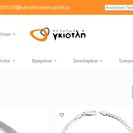
4876350
sales@kosmima-gkiotli.gr
ότερα
Κολιέ
Βραχιόλια
Σκουλαρίκια
Σταυρο