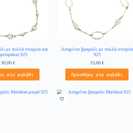
λι με πολλά στοιχεία και
Ασημένιο βραχιόλι με πολλά στοιχεί
ριταράκια 925
925
30,00
€
33,00
€
κη στο καλάθι
Προσθήκη στο καλάθι