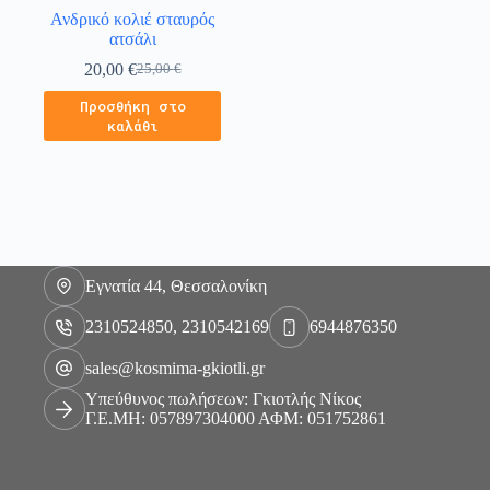
Ανδρικό κολιέ σταυρός
ατσάλι
20,00
€
25,00
€
Προσθήκη στο
καλάθι
Εγνατία 44, Θεσσαλονίκη
2310524850, 2310542169
6944876350
sales@kosmima-gkiotli.gr
Υπεύθυνος πωλήσεων: Γκιοτλής Νίκος
Γ.Ε.ΜΗ: 057897304000 ΑΦΜ: 051752861