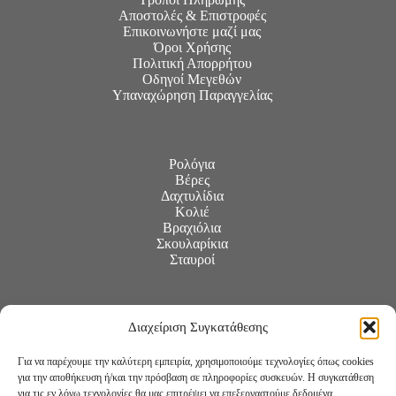
Αποστολές & Επιστροφές
Επικοινωνήστε μαζί μας
Όροι Χρήσης
Πολιτική Απορρήτου
Οδηγοί Μεγεθών
Υπαναχώρηση Παραγγελίας
Ρολόγια
Βέρες
Δαχτυλίδια
Κολιέ
Βραχιόλια
Σκουλαρίκια
Σταυροί
Διαχείριση Συγκατάθεσης
Για να παρέχουμε την καλύτερη εμπειρία, χρησιμοποιούμε τεχνολογίες όπως cookies
για την αποθήκευση ή/και την πρόσβαση σε πληροφορίες συσκευών. Η συγκατάθεση
για τις εν λόγω τεχνολογίες θα μας επιτρέψει να επεξεργαστούμε δεδομένα