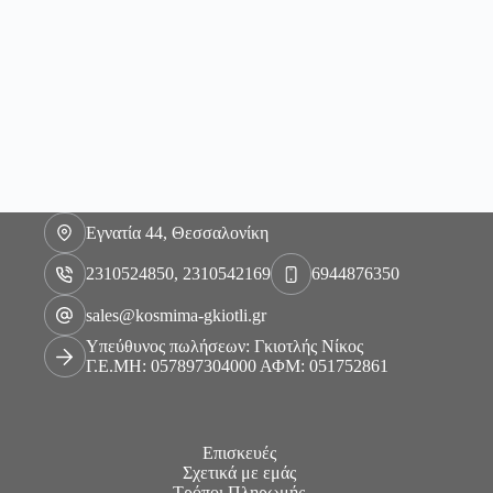
Εγνατία 44, Θεσσαλονίκη
2310524850, 2310542169
6944876350
sales@kosmima-gkiotli.gr
Υπεύθυνος πωλήσεων: Γκιοτλής Νίκος
Γ.Ε.ΜΗ: 057897304000 ΑΦΜ: 051752861
Επισκευές
Σχετικά με εμάς
Τρόποι Πληρωμής