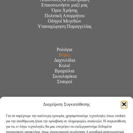
Επικοινωνήστε μαζί μας
Όροι Χρήσης
Πολιτική Απορρήτου
Οδηγοί Μεγεθών
Υπαναχώρηση Παραγγελίας
Ρολόγια
Βέρες
Δαχτυλίδια
Κολιέ
Βραχιόλια
Σκουλαρίκια
Σταυροί
Διαχείριση Συγκατάθεσης
Για να παρέχουμε την καλύτερη εμπειρία, χρησιμοποιούμε τεχνολογίες όπως cookies
για την αποθήκευση ή/και την πρόσβαση σε πληροφορίες συσκευών. Η συγκατάθεση
για τις εν λόγω τεχνολογίες θα μας επιτρέψει να επεξεργαστούμε δεδομένα
προσωπικού χαρακτήρα, όπως συμπεριφορά περιήγησης ή μοναδικά αναγνωριστικά