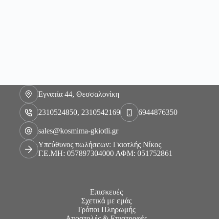
Εγνατία 44, Θεσσαλονίκη
2310524850, 2310542169
6944876350
sales@kosmima-gkiotli.gr
Υπεύθυνος πωλήσεων: Γκιοτλής Νίκος
Γ.Ε.ΜΗ: 057897304000 ΑΦΜ: 051752861
Επισκευές
Σχετικά με εμάς
Τρόποι Πληρωμής
Αποστολές & Επιστροφές