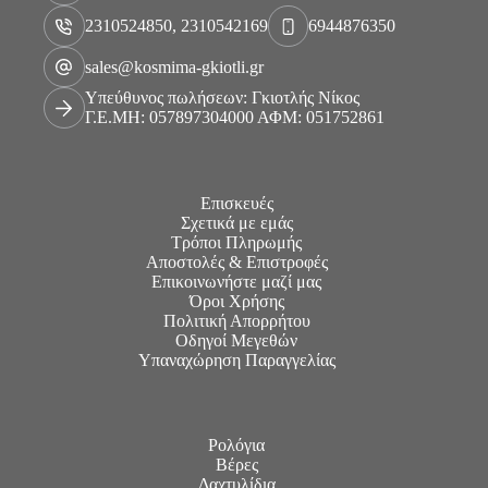
2310524850, 2310542169
6944876350
sales@kosmima-gkiotli.gr
Υπεύθυνος πωλήσεων: Γκιοτλής Νίκος
Γ.Ε.ΜΗ: 057897304000 ΑΦΜ: 051752861
Επισκευές
Σχετικά με εμάς
Τρόποι Πληρωμής
Αποστολές & Επιστροφές
Επικοινωνήστε μαζί μας
Όροι Χρήσης
Πολιτική Απορρήτου
Οδηγοί Μεγεθών
Υπαναχώρηση Παραγγελίας
Ρολόγια
Βέρες
Δαχτυλίδια