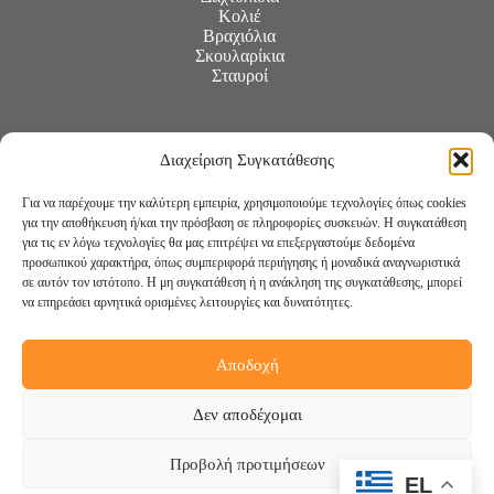
Κολιέ
Βραχιόλια
Σκουλαρίκια
Σταυροί
Διαχείριση Συγκατάθεσης
Για να παρέχουμε την καλύτερη εμπειρία, χρησιμοποιούμε τεχνολογίες όπως cookies
για την αποθήκευση ή/και την πρόσβαση σε πληροφορίες συσκευών. Η συγκατάθεση
για τις εν λόγω τεχνολογίες θα μας επιτρέψει να επεξεργαστούμε δεδομένα
προσωπικού χαρακτήρα, όπως συμπεριφορά περιήγησης ή μοναδικά αναγνωριστικά
σε αυτόν τον ιστότοπο. Η μη συγκατάθεση ή η ανάκληση της συγκατάθεσης, μπορεί
να επηρεάσει αρνητικά ορισμένες λειτουργίες και δυνατότητες.
Αποδοχή
Ακολουθήστε μας:
Δεν αποδέχομαι
Προβολή προτιμήσεων
EL