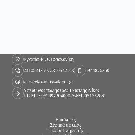
Εγνατία 44, Θεσσαλονίκη
2310524850, 2310542169
6944876350
sales@kosmima-gkiotli.gr
Υπεύθυνος πωλήσεων: Γκιοτλής Νίκος
Γ.Ε.ΜΗ: 057897304000 ΑΦΜ: 051752861
Επισκευές
Σχετικά με εμάς
Τρόποι Πληρωμής