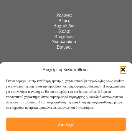
Ρολόγια
Βέρες
Δαχτυλίδια
Κολιέ
Βραχιόλια
Σκουλαρίκια
Σταυροί
Διαχείριση Συγκατάθεσης
Για να παρέχουμε την καλύτερη εμπειρία, χρησιμοποιούμε τεχνολογίες όπως cookies
για την αποθήκευση ή/και την πρόσβαση σε πληροφορίες συσκευών. Η συγκατάθεση
για τις εν λόγω τεχνολογίες θα μας επιτρέψει να επεξεργαστούμε δεδομένα
προσωπικού χαρακτήρα, όπως συμπεριφορά περιήγησης ή μοναδικά αναγνωριστικά
σε αυτόν τον ιστότοπο. Η μη συγκατάθεση ή η ανάκληση της συγκατάθεσης, μπορεί
να επηρεάσει αρνητικά ορισμένες λειτουργίες και δυνατότητες.
Αποδοχή