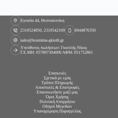
Εγνατία 44, Θεσσαλονίκη
2310524850, 2310542169
6944876350
sales@kosmima-gkiotli.gr
Υπεύθυνος πωλήσεων: Γκιοτλής Νίκος
Γ.Ε.ΜΗ: 057897304000 ΑΦΜ: 051752861
Επισκευές
Σχετικά με εμάς
Τρόποι Πληρωμής
Αποστολές & Επιστροφές
Επικοινωνήστε μαζί μας
Όροι Χρήσης
Πολιτική Απορρήτου
Οδηγοί Μεγεθών
Υπαναχώρηση Παραγγελίας