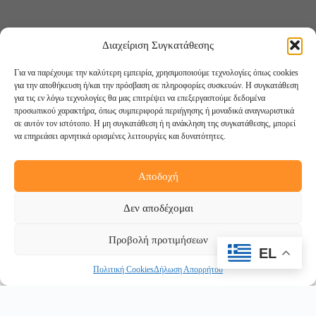
Διαχείριση Συγκατάθεσης
Για να παρέχουμε την καλύτερη εμπειρία, χρησιμοποιούμε τεχνολογίες όπως cookies
για την αποθήκευση ή/και την πρόσβαση σε πληροφορίες συσκευών. Η συγκατάθεση
για τις εν λόγω τεχνολογίες θα μας επιτρέψει να επεξεργαστούμε δεδομένα
προσωπικού χαρακτήρα, όπως συμπεριφορά περιήγησης ή μοναδικά αναγνωριστικά
σε αυτόν τον ιστότοπο. Η μη συγκατάθεση ή η ανάκληση της συγκατάθεσης, μπορεί
να επηρεάσει αρνητικά ορισμένες λειτουργίες και δυνατότητες.
Αποδοχή
Ακολουθήστε μας:
Δεν αποδέχομαι
Προβολή προτιμήσεων
EL
Πολιτική Cookies
Δήλωση Απορρήτου
Copyright © 2026 -
DigiCreations.gr
Withdraw from contract