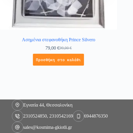
Ασημένια στεφανοθήκη Prince Silvero
Γούρ
79,00
€
99,00
€
Προσθήκη στο καλάθι
Εγνατία 44, Θεσσαλονίκη
2310524850, 2310542169
6944876350
sales@kosmima-gkiotli.gr