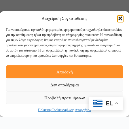
Διαχείριση Συγκατάθεσης
Για να παρέχουμε την καλύτερη εμπειρία, χρησιμοποιούμε τεχνολογίες όπως cookies
για την αποθήκευση ή/και την πρόσβαση σε πληροφορίες συσκευών. Η συγκατάθεση
για τις εν λόγω τεχνολογίες θα μας επιτρέψει να επεξεργαστούμε δεδομένα
προσωπικού χαρακτήρα, όπως συμπεριφορά περιήγησης ή μοναδικά αναγνωριστικά
σε αυτόν τον ιστότοπο. Η μη συγκατάθεση ή η ανάκληση της συγκατάθεσης, μπορεί
να επηρεάσει αρνητικά ορισμένες λειτουργίες και δυνατότητες.
Αποδοχή
Ακολουθήστε μας:
Δεν αποδέχομαι
Προβολή προτιμήσεων
EL
Πολιτική Cookies
Δήλωση Απορρήτου
Copyright © 2026 -
DigiCreations.gr
Withdraw from contract