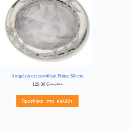
Ασημένια στεφανοθήκη Prince Silvero
Στέφανα γάμου χε
129,00
€
161,00
€
120,
Προσθήκη στο καλάθι
Προσθήκ