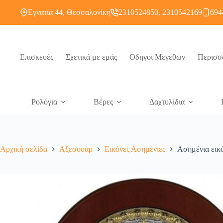
Εγνατία 44, Θεσσαλονίκη
2310524850, 2310542169
694
Επισκευές
Σχετικά με εμάς
Οδηγοί Μεγεθών
Περισσ
Ρολόγια
Βέρες
Δαχτυλίδια
Αρχική σελίδα
Αξεσουάρ
Εικόνες Ασημένιες
Ασημένια εικό