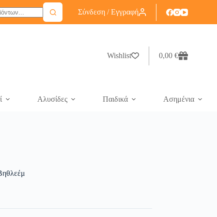
Σύνδεση / Εγγραφή
Wishlist
0,00
€
ί
Αλυσίδες
Παιδικά
Ασημένια
 Βηθλεέμ