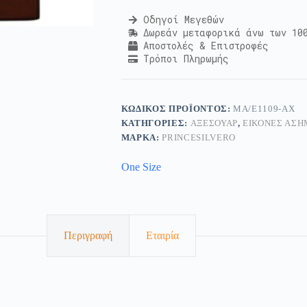
Οδηγοί Μεγεθών
Δωρεάν μεταφορικά άνω των 10
Αποστολές & Επιστροφές
Τρόποι Πληρωμής
ΚΩΔΙΚΌΣ ΠΡΟΪΌΝΤΟΣ:
MA/E1109-AX
ΚΑΤΗΓΟΡΊΕΣ:
ΑΞΕΣΟΥΆΡ
,
ΕΙΚΌΝΕΣ ΑΣΗ
ΜΆΡΚΑ:
PRINCESILVERO
One Size
Περιγραφή
Εταιρία