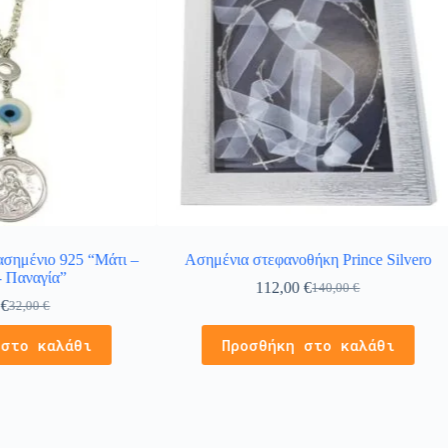
ασημένιο 925 “Μάτι –
Ασημένια στεφανοθήκη Prince Silvero
- Παναγία”
112,00
€
140,00
€
0
€
32,00
€
 στο καλάθι
Προσθήκη στο καλάθι