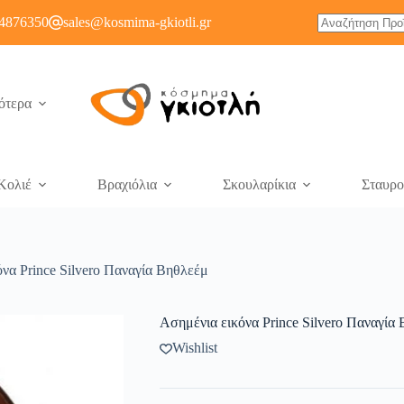
4876350
sales@kosmima-gkiotli.gr
ότερα
Κολιέ
Βραχιόλια
Σκουλαρίκια
Σταυρο
να Prince Silvero Παναγία Βηθλεέμ
Ασημένια εικόνα Prince Silvero Παναγία
Wishlist