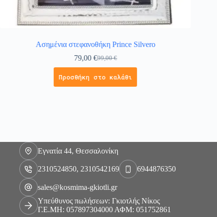
Ασημένια στεφανοθήκη Prince Silvero
Μπρελόκ
79,00
€
99,00
€
Προσθήκη στο καλάθι
Εγνατία 44, Θεσσαλονίκη
2310524850, 2310542169
6944876350
sales@kosmima-gkiotli.gr
Υπεύθυνος πωλήσεων: Γκιοτλής Νίκος
Γ.Ε.ΜΗ: 057897304000 ΑΦΜ: 051752861