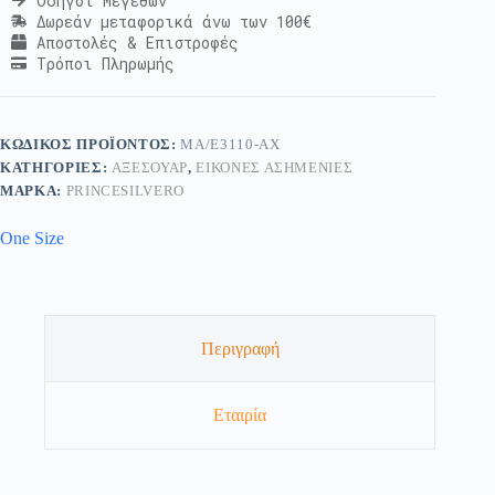
Οδηγοί Μεγεθών
Δωρεάν μεταφορικά άνω των 100€
Αποστολές & Επιστροφές
Τρόποι Πληρωμής
ΚΩΔΙΚΌΣ ΠΡΟΪΌΝΤΟΣ:
MA/E3110-AX
ΚΑΤΗΓΟΡΊΕΣ:
ΑΞΕΣΟΥΆΡ
,
ΕΙΚΌΝΕΣ ΑΣΗΜΈΝΙΕΣ
ΜΆΡΚΑ:
PRINCESILVERO
One Size
Περιγραφή
Εταιρία