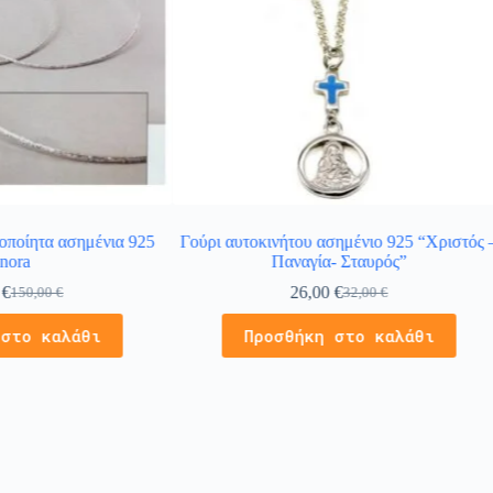
οποίητα ασημένια 925
Γούρι αυτοκινήτου ασημένιο 925 “Χριστός 
nora
Παναγία- Σταυρός”
0
€
26,00
€
150,00
€
32,00
€
 στο καλάθι
Προσθήκη στο καλάθι