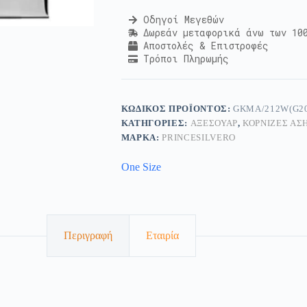
Οδηγοί Μεγεθών
Δωρεάν μεταφορικά άνω των 10
Αποστολές & Επιστροφές
Τρόποι Πληρωμής
ΚΩΔΙΚΌΣ ΠΡΟΪΌΝΤΟΣ:
GKMA/212W(G2
ΚΑΤΗΓΟΡΊΕΣ:
ΑΞΕΣΟΥΆΡ
,
ΚΟΡΝΊΖΕΣ ΑΣ
ΜΆΡΚΑ:
PRINCESILVERO
One Size
Περιγραφή
Εταιρία