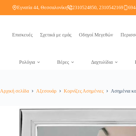
Εγνατία 44, Θεσσαλονίκη
2310524850, 2310542169
694
Επισκευές
Σχετικά με εμάς
Οδηγοί Μεγεθών
Περισσ
Ρολόγια
Βέρες
Δαχτυλίδια
Αρχική σελίδα
Αξεσουάρ
Κορνίζες Ασημένιες
Ασημένια κο