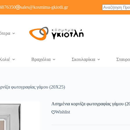
4876350
sales@kosmima-gkiotli.gr
ότερα
Κολιέ
Βραχιόλια
Σκουλαρίκια
Σταυρο
ρνίζα φωτογραφίας γάμου (20X25)
Ασημένια κορνίζα φωτογραφίας γάμου (2
Wishlist