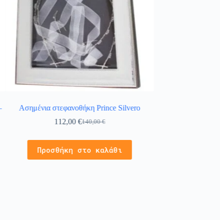
–
Ασημένια στεφανοθήκη Prince Silvero
Γούρι αυτοκινή
-Παναγία-Χρι
112,00
€
140,00
€
Προσθήκη στο καλάθι
Προσθήκ