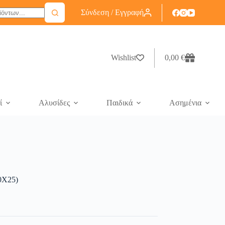
Σύνδεση / Εγγραφή
Wishlist
0,00
€
ί
Αλυσίδες
Παιδικά
Ασημένια
0X25)