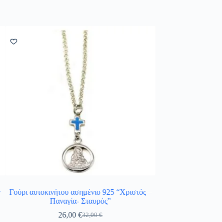
ν
Γούρι αυτοκινήτου ασημένιο 925 “Χριστός –
Ασημένια στεφαν
Παναγία- Σταυρός”
129,
26,00
€
32,00
€