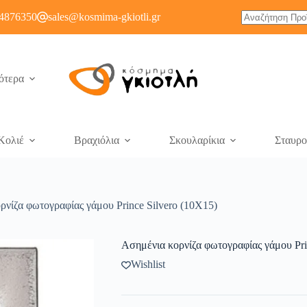
4876350
sales@kosmima-gkiotli.gr
ότερα
Κολιέ
Βραχιόλια
Σκουλαρίκια
Σταυρο
ρνίζα φωτογραφίας γάμου Prince Silvero (10X15)
Ασημένια κορνίζα φωτογραφίας γάμου Pri
Wishlist