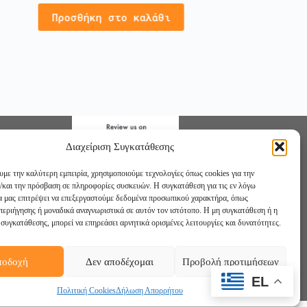
Προσθήκ
Προσθήκη στο καλάθι
Διαχείριση Συγκατάθεσης
υμε την καλύτερη εμπειρία, χρησιμοποιούμε τεχνολογίες όπως cookies για την
/και την πρόσβαση σε πληροφορίες συσκευών. Η συγκατάθεση για τις εν λόγω
θα μας επιτρέψει να επεξεργαστούμε δεδομένα προσωπικού χαρακτήρα, όπως
εριήγησης ή μοναδικά αναγνωριστικά σε αυτόν τον ιστότοπο. Η μη συγκατάθεση ή η
συγκατάθεσης, μπορεί να επηρεάσει αρνητικά ορισμένες λειτουργίες και δυνατότητες.
ποδοχή
Δεν αποδέχομαι
Προβολή προτιμήσεων
στε μας:
Facebook
Instagram
YouTube
EL
Πολιτική Cookies
Δήλωση Απορρήτου