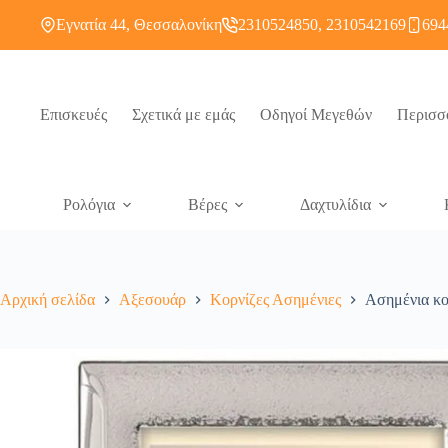
Εγνατία 44, Θεσσαλονίκη
2310524850, 2310542169
694
Επισκευές
Σχετικά με εμάς
Οδηγοί Μεγεθών
Περισσ
Ρολόγια
Βέρες
Δαχτυλίδια
Αρχική σελίδα
Αξεσουάρ
Κορνίζες Ασημένιες
Ασημένια κο