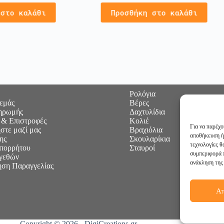
 στο καλάθι
Προσθήκη στο καλάθι
Ρολόγια
 εμάς
Βέρες
ηρωμής
Δαχτυλίδια
 & Επιστροφές
Κολιέ
Για να παρέχο
στε μαζί μας
Βραχιόλια
αποθήκευση ή
ης
Σκουλαρίκια
τεχνολογίες 
Απορρήτου
Σταυροί
συμπεριφορά π
γεθών
ανάκληση της 
ση Παραγγελίας
Α
Ακολουθή
Copyright © 2026 -
DigiCreations.gr