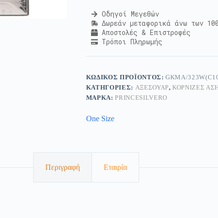
Οδηγοί Μεγεθών
Δωρεάν μεταφορικά άνω των 10
Αποστολές & Επιστροφές
Τρόποι Πληρωμής
ΚΩΔΙΚΌΣ ΠΡΟΪΌΝΤΟΣ:
GKMA/323W(C1
ΚΑΤΗΓΟΡΊΕΣ:
ΑΞΕΣΟΥΆΡ
,
ΚΟΡΝΊΖΕΣ ΑΣ
ΜΆΡΚΑ:
PRINCESILVERO
One Size
Περιγραφή
Εταιρία