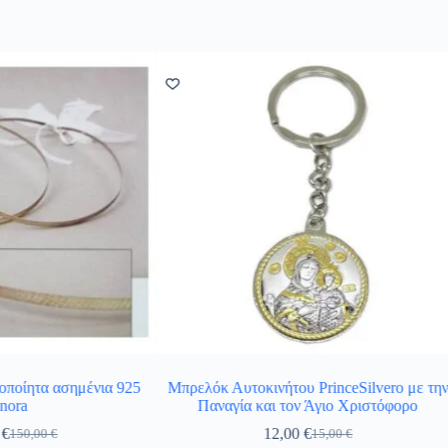
οποίητα ασημένια 925
Μπρελόκ Αυτοκινήτου PrinceSilvero με τη
nora
Παναγία και τον Άγιο Χριστόφορο
0
€
12,00
€
150,00
€
15,00
€