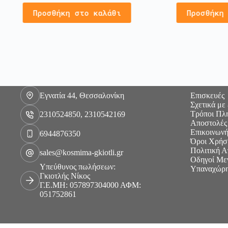
Προσθήκη στο καλάθι
Προσθήκη
Εγνατία 44, Θεσσαλονίκη
Επισκευές
Σχετικά με
Τρόποι Πλ
2310524850, 2310542169
Αποστολές
Επικοινωνή
6944876350
Όροι Χρήσ
Πολιτική 
sales@kosmima-gkiotli.gr
Οδηγοί Με
Υπεύθυνος πωλήσεων:
Υπαναχώρη
Γκιοτλής Νίκος
Γ.Ε.ΜΗ: 057897304000 ΑΦΜ:
051752861