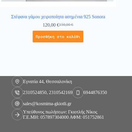
Στέφανα γάμου χειροποίητα ασημένια 925 Sonora
120,00
€
150,00
€
Προσθήκη στο καλάθι
Εγνατία 44, Θεσσαλονίκη
2310524850, 2310542169
6944876350
sales@kosmima-gkiotli.gr
Υπεύθυνος πωλήσεων: Γκιοτλής Νίκος
Γ.Ε.ΜΗ: 057897304000 ΑΦΜ: 051752861