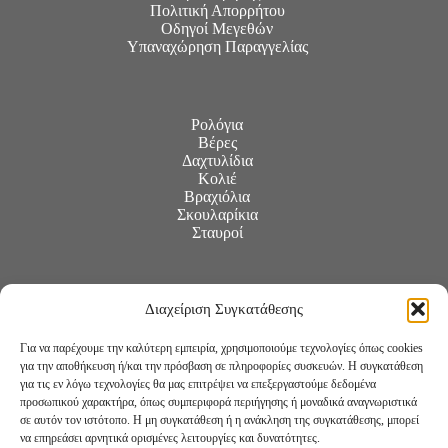
Πολιτική Απορρήτου
Οδηγοί Μεγεθών
Υπαναχώρηση Παραγγελίας
Ρολόγια
Βέρες
Δαχτυλίδια
Κολιέ
Βραχιόλια
Σκουλαρίκια
Σταυροί
Διαχείριση Συγκατάθεσης
Για να παρέχουμε την καλύτερη εμπειρία, χρησιμοποιούμε τεχνολογίες όπως cookies
για την αποθήκευση ή/και την πρόσβαση σε πληροφορίες συσκευών. Η συγκατάθεση
για τις εν λόγω τεχνολογίες θα μας επιτρέψει να επεξεργαστούμε δεδομένα
προσωπικού χαρακτήρα, όπως συμπεριφορά περιήγησης ή μοναδικά αναγνωριστικά
σε αυτόν τον ιστότοπο. Η μη συγκατάθεση ή η ανάκληση της συγκατάθεσης, μπορεί
να επηρεάσει αρνητικά ορισμένες λειτουργίες και δυνατότητες.