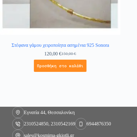
Στέφανα γάμου χειροποίητα ασημένια 925 Sonora
120,00
€
150,00
€
Προσθήκη στο καλάθι
Εγνατία 44, Θεσσαλονίκη
2310524850, 2310542169
6944876350
sales@kosmima-gkiotli.gr