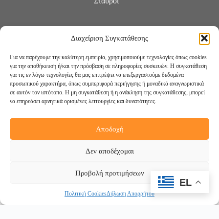
Σταυροί
Διαχείριση Συγκατάθεσης
Για να παρέχουμε την καλύτερη εμπειρία, χρησιμοποιούμε τεχνολογίες όπως cookies
για την αποθήκευση ή/και την πρόσβαση σε πληροφορίες συσκευών. Η συγκατάθεση
για τις εν λόγω τεχνολογίες θα μας επιτρέψει να επεξεργαστούμε δεδομένα
προσωπικού χαρακτήρα, όπως συμπεριφορά περιήγησης ή μοναδικά αναγνωριστικά
σε αυτόν τον ιστότοπο. Η μη συγκατάθεση ή η ανάκληση της συγκατάθεσης, μπορεί
να επηρεάσει αρνητικά ορισμένες λειτουργίες και δυνατότητες.
Αποδοχή
Ακολουθήστε μας:
Δεν αποδέχομαι
Προβολή προτιμήσεων
EL
Πολιτική Cookies
Δήλωση Απορρήτου
Copyright © 2026 -
DigiCreations.gr
Withdraw from contract