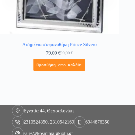
Ασημένια στεφανοθήκη Prince Silvero
Μπρελόκ
79,00
€
99,00
€
Προσθήκη στο καλάθι
Εγνατία 44, Θεσσαλονίκη
2310524850, 2310542169
6944876350
sales@kosmima-gkiotli.gr