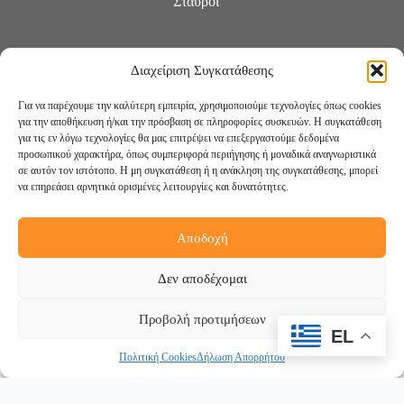
Σταυροί
Διαχείριση Συγκατάθεσης
Για να παρέχουμε την καλύτερη εμπειρία, χρησιμοποιούμε τεχνολογίες όπως cookies
για την αποθήκευση ή/και την πρόσβαση σε πληροφορίες συσκευών. Η συγκατάθεση
για τις εν λόγω τεχνολογίες θα μας επιτρέψει να επεξεργαστούμε δεδομένα
προσωπικού χαρακτήρα, όπως συμπεριφορά περιήγησης ή μοναδικά αναγνωριστικά
σε αυτόν τον ιστότοπο. Η μη συγκατάθεση ή η ανάκληση της συγκατάθεσης, μπορεί
να επηρεάσει αρνητικά ορισμένες λειτουργίες και δυνατότητες.
Αποδοχή
Ακολουθήστε μας:
Δεν αποδέχομαι
Προβολή προτιμήσεων
EL
Πολιτική Cookies
Δήλωση Απορρήτου
Copyright © 2026 -
DigiCreations.gr
Withdraw from contract