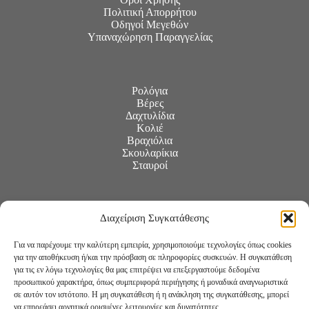
Πολιτική Απορρήτου
Οδηγοί Μεγεθών
Υπαναχώρηση Παραγγελίας
Ρολόγια
Βέρες
Δαχτυλίδια
Κολιέ
Βραχιόλια
Σκουλαρίκια
Σταυροί
Διαχείριση Συγκατάθεσης
Για να παρέχουμε την καλύτερη εμπειρία, χρησιμοποιούμε τεχνολογίες όπως cookies
για την αποθήκευση ή/και την πρόσβαση σε πληροφορίες συσκευών. Η συγκατάθεση
για τις εν λόγω τεχνολογίες θα μας επιτρέψει να επεξεργαστούμε δεδομένα
προσωπικού χαρακτήρα, όπως συμπεριφορά περιήγησης ή μοναδικά αναγνωριστικά
σε αυτόν τον ιστότοπο. Η μη συγκατάθεση ή η ανάκληση της συγκατάθεσης, μπορεί
να επηρεάσει αρνητικά ορισμένες λειτουργίες και δυνατότητες.