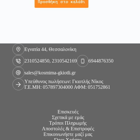
Προσθήκη στο καλάθι
Εγνατία 44, Θεσσαλονίκη
2310524850, 2310542169
6944876350
sales@kosmima-gkiotli.gr
Υπεύθυνος πωλήσεων: Γκιοτλής Νίκος
Γ.Ε.ΜΗ: 057897304000 ΑΦΜ: 051752861
Επισκευές
Σχετικά με εμάς
Τρόποι Πληρωμής
Αποστολές & Επιστροφές
Επικοινωνήστε μαζί μας
Όροι Χρήσης