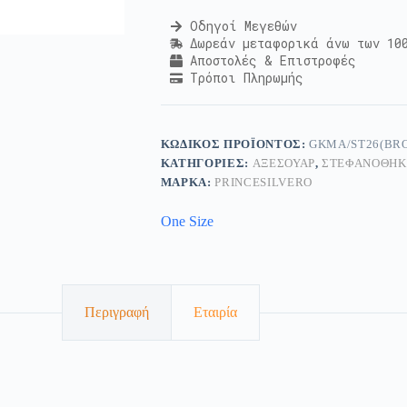
Οδηγοί Μεγεθών
Δωρεάν μεταφορικά άνω των 10
Αποστολές & Επιστροφές
Τρόποι Πληρωμής
ΚΩΔΙΚΌΣ ΠΡΟΪΌΝΤΟΣ:
GKMA/ST26(BR
ΚΑΤΗΓΟΡΊΕΣ:
ΑΞΕΣΟΥΆΡ
,
ΣΤΕΦΑΝΟΘΉΚ
ΜΆΡΚΑ:
PRINCESILVERO
One Size
Περιγραφή
Εταιρία