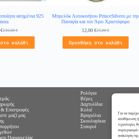
οποίητα ασημένια 925
Μπρελόκ Αυτοκινήτου PrinceSilvero με τη
nora
Παναγία και τον Άγιο Χριστόφορο
0
€
12,00
€
150,00
€
15,00
€
 στο καλάθι
Προσθήκη στο καλάθι
Ρολόγια
 εμάς
Βέρες
ηρωμής
Δαχτυλίδια
 & Επιστροφές
Κολιέ
Για να παρέχο
στε μαζί μας
Βραχιόλια
αποθήκευση ή
ης
Σκουλαρίκια
τεχνολογίες 
Απορρήτου
Σταυροί
συμπεριφορά π
γεθών
ανάκληση της 
ση Παραγγελίας