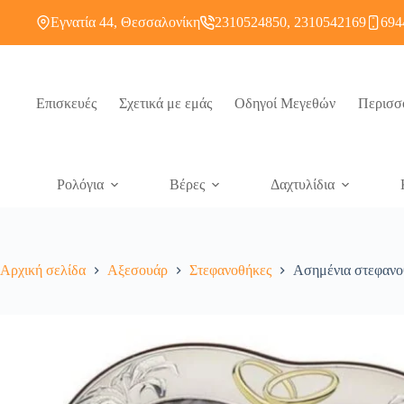
Εγνατία 44, Θεσσαλονίκη
2310524850, 2310542169
694
Επισκευές
Σχετικά με εμάς
Οδηγοί Μεγεθών
Περισσ
Ρολόγια
Βέρες
Δαχτυλίδια
Αρχική σελίδα
Αξεσουάρ
Στεφανοθήκες
Ασημένια στεφανοθ