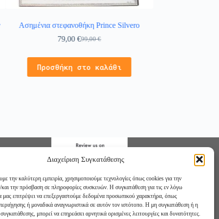
ν
Ασημένια στεφανοθήκη Prince Silvero
Ασημένια στεφαν
79,00
€
112,
99,00
€
Προσθήκ
Προσθήκη στο καλάθι
Διαχείριση Συγκατάθεσης
υμε την καλύτερη εμπειρία, χρησιμοποιούμε τεχνολογίες όπως cookies για την
/και την πρόσβαση σε πληροφορίες συσκευών. Η συγκατάθεση για τις εν λόγω
θα μας επιτρέψει να επεξεργαστούμε δεδομένα προσωπικού χαρακτήρα, όπως
εριήγησης ή μοναδικά αναγνωριστικά σε αυτόν τον ιστότοπο. Η μη συγκατάθεση ή η
συγκατάθεσης, μπορεί να επηρεάσει αρνητικά ορισμένες λειτουργίες και δυνατότητες.