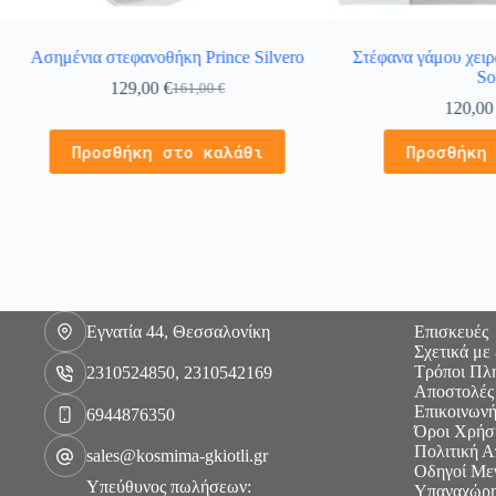
Ασημένια στεφανοθήκη Prince Silvero
Στέφανα γάμου χειρ
So
129,00
€
161,00
€
120,0
Προσθήκη στο καλάθι
Προσθήκη
Εγνατία 44, Θεσσαλονίκη
Επισκευές
Σχετικά με
Τρόποι Πλ
2310524850, 2310542169
Αποστολές
Επικοινωνή
6944876350
Όροι Χρήσ
Πολιτική 
sales@kosmima-gkiotli.gr
Οδηγοί Με
Υπεύθυνος πωλήσεων:
Υπαναχώρη