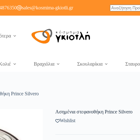
4876350
sales@kosmima-gkiotli.gr
ότερα
Κολιέ
Βραχιόλια
Σκουλαρίκια
Σταυρο
ήκη Prince Silvero
Ασημένια στεφανοθήκη Prince Silvero
Wishlist