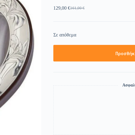
129,00
€
161,00
€
Σε απόθεμα
Προσθήκ
Ασφαλ