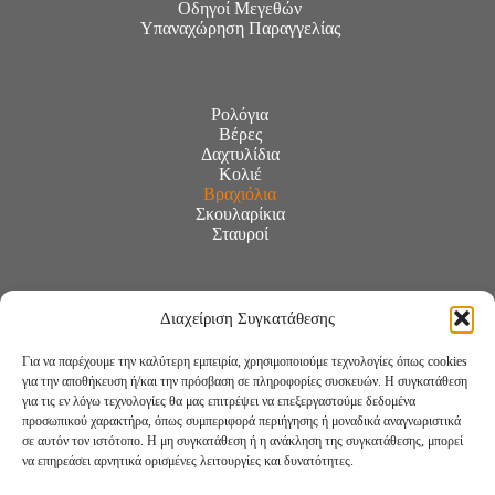
Οδηγοί Μεγεθών
Υπαναχώρηση Παραγγελίας
Ρολόγια
Βέρες
Δαχτυλίδια
Κολιέ
Βραχιόλια
Σκουλαρίκια
Σταυροί
Διαχείριση Συγκατάθεσης
Για να παρέχουμε την καλύτερη εμπειρία, χρησιμοποιούμε τεχνολογίες όπως cookies
για την αποθήκευση ή/και την πρόσβαση σε πληροφορίες συσκευών. Η συγκατάθεση
για τις εν λόγω τεχνολογίες θα μας επιτρέψει να επεξεργαστούμε δεδομένα
προσωπικού χαρακτήρα, όπως συμπεριφορά περιήγησης ή μοναδικά αναγνωριστικά
σε αυτόν τον ιστότοπο. Η μη συγκατάθεση ή η ανάκληση της συγκατάθεσης, μπορεί
να επηρεάσει αρνητικά ορισμένες λειτουργίες και δυνατότητες.