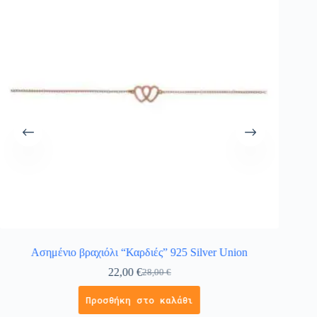
Ασημένιο βραχιόλι “Καρδιές” 925 Silver Union
Ασημ
22,00
€
28,00
€
Προσθήκη στο καλάθι