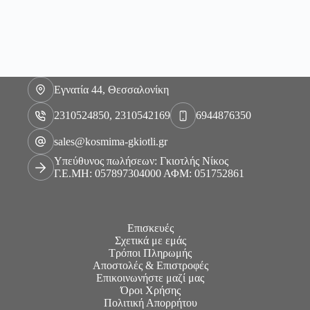
Εγνατία 44, Θεσσαλονίκη
2310524850, 2310542169
6944876350
sales@kosmima-gkiotli.gr
Υπεύθυνος πωλήσεων: Γκιοτλής Νίκος
Γ.Ε.ΜΗ: 057897304000 ΑΦΜ: 051752861
Επισκευές
Σχετικά με εμάς
Τρόποι Πληρωμής
Αποστολές & Επιστροφές
Επικοινωνήστε μαζί μας
Όροι Χρήσης
Πολιτική Απορρήτου