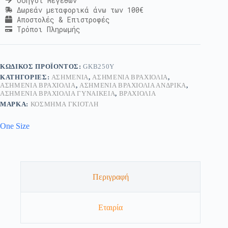
Οδηγοί Μεγεθών
Δωρεάν μεταφορικά άνω των 100€
Αποστολές & Επιστροφές
Τρόποι Πληρωμής
ΚΩΔΙΚΌΣ ΠΡΟΪΌΝΤΟΣ:
GKB250Y
ΚΑΤΗΓΟΡΊΕΣ:
ΑΣΗΜΈΝΙΑ
,
ΑΣΗΜΈΝΙΑ ΒΡΑΧΙΌΛΙΑ
,
ΑΣΗΜΈΝΙΑ ΒΡΑΧΙΌΛΙΑ
,
ΑΣΗΜΈΝΙΑ ΒΡΑΧΙΌΛΙΑ ΑΝΔΡΙΚΆ
,
ΑΣΗΜΈΝΙΑ ΒΡΑΧΙΌΛΙΑ ΓΥΝΑΙΚΕΊΑ
,
ΒΡΑΧΙΌΛΙΑ
ΜΆΡΚΑ:
ΚΟΣΜΗΜΑ ΓΚΙΟΤΛΗ
One Size
Περιγραφή
Εταιρία