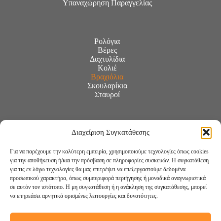
Υπαναχώρηση Παραγγελίας
Ρολόγια
Βέρες
Δαχτυλίδια
Κολιέ
Βραχιόλια
Σκουλαρίκια
Σταυροί
Διαχείριση Συγκατάθεσης
Για να παρέχουμε την καλύτερη εμπειρία, χρησιμοποιούμε τεχνολογίες όπως cookies
για την αποθήκευση ή/και την πρόσβαση σε πληροφορίες συσκευών. Η συγκατάθεση
για τις εν λόγω τεχνολογίες θα μας επιτρέψει να επεξεργαστούμε δεδομένα
προσωπικού χαρακτήρα, όπως συμπεριφορά περιήγησης ή μοναδικά αναγνωριστικά
σε αυτόν τον ιστότοπο. Η μη συγκατάθεση ή η ανάκληση της συγκατάθεσης, μπορεί
να επηρεάσει αρνητικά ορισμένες λειτουργίες και δυνατότητες.