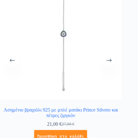
Ασημένιο βραχιόλι 925 με μπλέ ματάκι Prince Silvero και
Παιδι
πέτρες ζιργκόν
21,00
€
27,00
€
Προσθήκη στο καλάθι