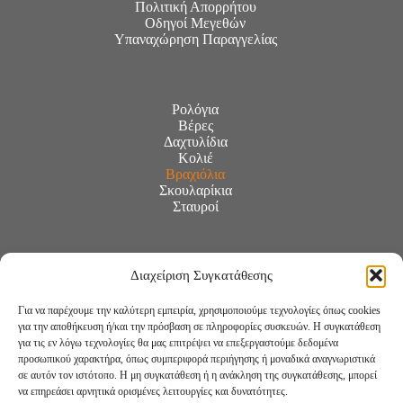
Πολιτική Απορρήτου
Οδηγοί Μεγεθών
Υπαναχώρηση Παραγγελίας
Ρολόγια
Βέρες
Δαχτυλίδια
Κολιέ
Βραχιόλια
Σκουλαρίκια
Σταυροί
Διαχείριση Συγκατάθεσης
Για να παρέχουμε την καλύτερη εμπειρία, χρησιμοποιούμε τεχνολογίες όπως cookies
για την αποθήκευση ή/και την πρόσβαση σε πληροφορίες συσκευών. Η συγκατάθεση
για τις εν λόγω τεχνολογίες θα μας επιτρέψει να επεξεργαστούμε δεδομένα
προσωπικού χαρακτήρα, όπως συμπεριφορά περιήγησης ή μοναδικά αναγνωριστικά
σε αυτόν τον ιστότοπο. Η μη συγκατάθεση ή η ανάκληση της συγκατάθεσης, μπορεί
να επηρεάσει αρνητικά ορισμένες λειτουργίες και δυνατότητες.