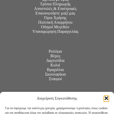
Τρόποι Πληρωμής
Αποστολές & Επιστροφές
Επικοινωνήστε μαζί μας
Όροι Χρήσης
Πολιτική Απορρήτου
Οδηγοί Μεγεθών
Υπαναχώρηση Παραγγελίας
Ρολόγια
Βέρες
Δαχτυλίδια
Κολιέ
Βραχιόλια
Σκουλαρίκια
Σταυροί
Διαχείριση Συγκατάθεσης
Για να παρέχουμε την καλύτερη εμπειρία, χρησιμοποιούμε τεχνολογίες όπως cookies
για την αποθήκευση ή/και την πρόσβαση σε πληροφορίες συσκευών. Η συγκατάθεση