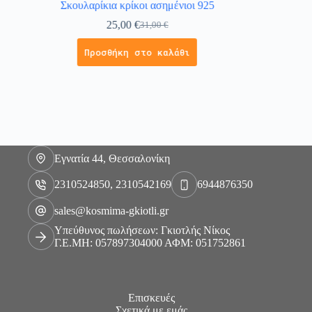
Σκουλαρίκια κρίκοι ασημένιοι 925
Σκο
25,00
€
31,00
€
Προσθήκη στο καλάθι
Εγνατία 44, Θεσσαλονίκη
2310524850, 2310542169
6944876350
sales@kosmima-gkiotli.gr
Υπεύθυνος πωλήσεων: Γκιοτλής Νίκος
Γ.Ε.ΜΗ: 057897304000 ΑΦΜ: 051752861
Επισκευές
Σχετικά με εμάς