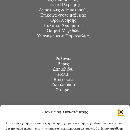
Τρόποι Πληρωμής
Αποστολές & Επιστροφές
Επικοινωνήστε μαζί μας
Όροι Χρήσης
Πολιτική Απορρήτου
Οδηγοί Μεγεθών
Υπαναχώρηση Παραγγελίας
Ρολόγια
Βέρες
Δαχτυλίδια
Κολιέ
Βραχιόλια
Σκουλαρίκια
Σταυροί
Διαχείριση Συγκατάθεσης
Για να παρέχουμε την καλύτερη εμπειρία, χρησιμοποιούμε τεχνολογίες όπως cookies
για την αποθήκευση ή/και την πρόσβαση σε πληροφορίες συσκευών. Η συγκατάθεση