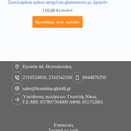
Σκουλαρίκια κρίκοι ασημένια glamourous με ζιργκόν
110,00
€
138,00
€
Προσθήκη στο καλάθι
Εγνατία 44, Θεσσαλονίκη
2310524850, 2310542169
6944876350
sales@kosmima-gkiotli.gr
Υπεύθυνος πωλήσεων: Γκιοτλής Νίκος
Γ.Ε.ΜΗ: 057897304000 ΑΦΜ: 051752861
Επισκευές
Σχετικά με εμάς