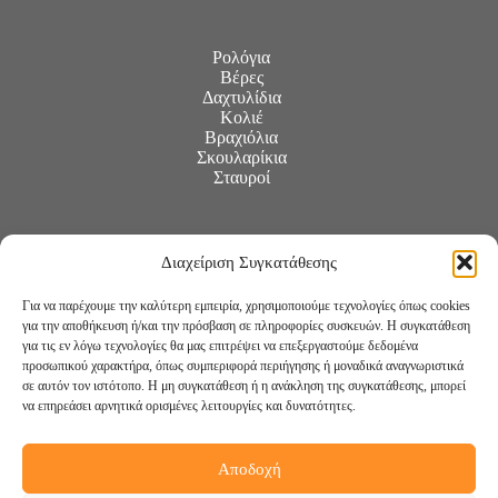
Ρολόγια
Βέρες
Δαχτυλίδια
Κολιέ
Βραχιόλια
Σκουλαρίκια
Σταυροί
Διαχείριση Συγκατάθεσης
Για να παρέχουμε την καλύτερη εμπειρία, χρησιμοποιούμε τεχνολογίες όπως cookies
για την αποθήκευση ή/και την πρόσβαση σε πληροφορίες συσκευών. Η συγκατάθεση
για τις εν λόγω τεχνολογίες θα μας επιτρέψει να επεξεργαστούμε δεδομένα
προσωπικού χαρακτήρα, όπως συμπεριφορά περιήγησης ή μοναδικά αναγνωριστικά
σε αυτόν τον ιστότοπο. Η μη συγκατάθεση ή η ανάκληση της συγκατάθεσης, μπορεί
να επηρεάσει αρνητικά ορισμένες λειτουργίες και δυνατότητες.
Αποδοχή