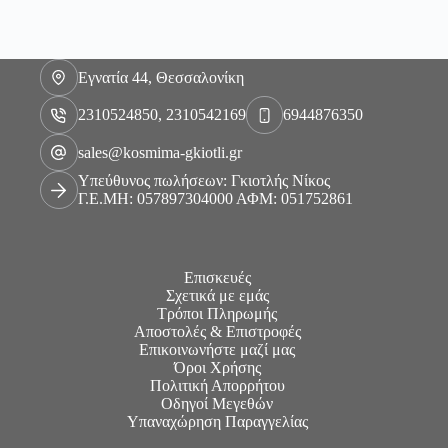
Εγνατία 44, Θεσσαλονίκη
2310524850, 2310542169
6944876350
sales@kosmima-gkiotli.gr
Υπεύθυνος πωλήσεων: Γκιοτλής Νίκος
Γ.Ε.ΜΗ: 057897304000 ΑΦΜ: 051752861
Επισκευές
Σχετικά με εμάς
Τρόποι Πληρωμής
Αποστολές & Επιστροφές
Επικοινωνήστε μαζί μας
Όροι Χρήσης
Πολιτική Απορρήτου
Οδηγοί Μεγεθών
Υπαναχώρηση Παραγγελίας