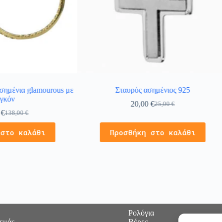
ασημένια glamourous με
Σταυρός ασημένιος 925
ργκόν
20,00
€
25,00
€
0
€
138,00
€
 στο καλάθι
Προσθήκη στο καλάθι
Ρολόγια
 εμάς
Βέρες