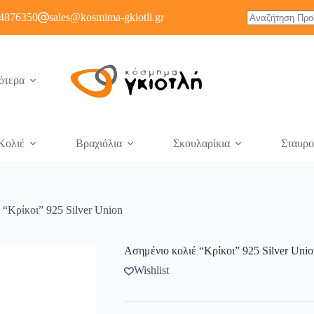
4876350
sales@kosmima-gkiotli.gr
ότερα
Κολιέ
Βραχιόλια
Σκουλαρίκια
Σταυρο
 “Κρίκοι” 925 Silver Union
Ασημένιο κολιέ “Κρίκοι” 925 Silver Unio
Wishlist