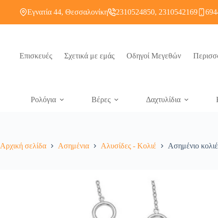
Εγνατία 44, Θεσσαλονίκη
2310524850, 2310542169
694
Επισκευές
Σχετικά με εμάς
Οδηγοί Μεγεθών
Περισσ
Ρολόγια
Βέρες
Δαχτυλίδια
Αρχική σελίδα
Ασημένια
Αλυσίδες - Κολιέ
Ασημένιο κολιέ