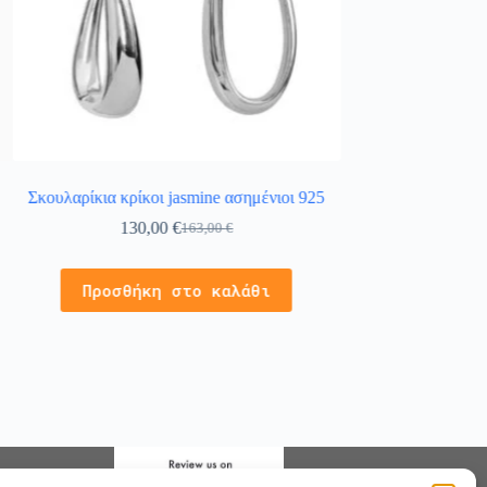
Σκουλαρίκια κρίκοι jasmine ασημένιοι 925
Ασημένιο σετ κοσμ
130,00
€
33,
163,00
€
Προσθήκ
Προσθήκη στο καλάθι