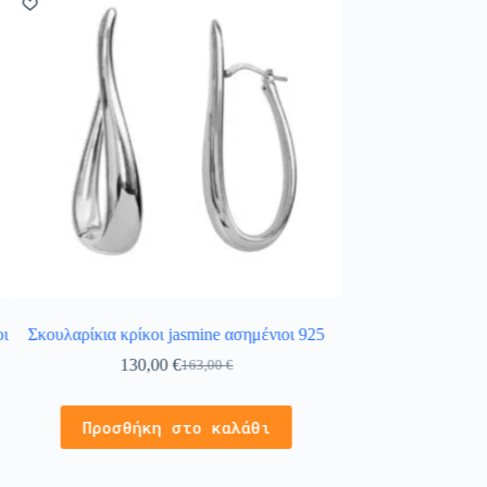
οι
Σκουλαρίκια κρίκοι jasmine ασημένιοι 925
Σκουλαρίκια κρίκ
130,00
€
156,
163,00
€
Προσθήκ
Προσθήκη στο καλάθι