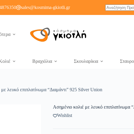
4876350
sales@kosmima-gkiotli.gr
ότερα
Κολιέ
Βραχιόλια
Σκουλαρίκια
Σταυρο
 με λευκό επιπλατίνωμα “Διαμάντι” 925 Silver Union
Ασημένιο κολιέ με λευκό επιπλατίνωμα “Δ
Wishlist