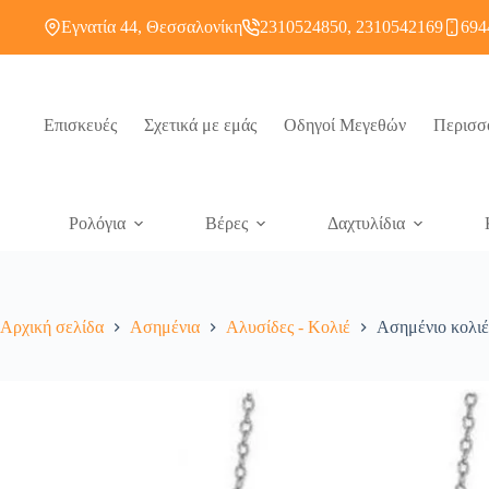
Εγνατία 44, Θεσσαλονίκη
2310524850, 2310542169
694
Επισκευές
Σχετικά με εμάς
Οδηγοί Μεγεθών
Περισσ
Ρολόγια
Βέρες
Δαχτυλίδια
Αρχική σελίδα
Ασημένια
Αλυσίδες - Κολιέ
Ασημένιο κολιέ