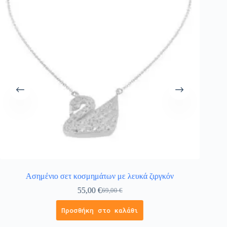
Ασημένιο σετ κοσμημάτων με λευκά ζιργκόν
Α
55,00
€
69,00
€
Προσθήκη στο καλάθι