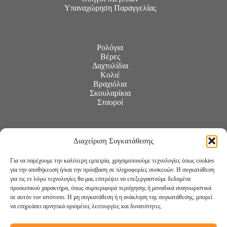
Υπαναχώρηση Παραγγελίας
Ρολόγια
Βέρες
Δαχτυλίδια
Κολιέ
Βραχιόλια
Σκουλαρίκια
Σταυροί
Διαχείριση Συγκατάθεσης
Για να παρέχουμε την καλύτερη εμπειρία, χρησιμοποιούμε τεχνολογίες όπως cookies
για την αποθήκευση ή/και την πρόσβαση σε πληροφορίες συσκευών. Η συγκατάθεση
για τις εν λόγω τεχνολογίες θα μας επιτρέψει να επεξεργαστούμε δεδομένα
προσωπικού χαρακτήρα, όπως συμπεριφορά περιήγησης ή μοναδικά αναγνωριστικά
σε αυτόν τον ιστότοπο. Η μη συγκατάθεση ή η ανάκληση της συγκατάθεσης, μπορεί
να επηρεάσει αρνητικά ορισμένες λειτουργίες και δυνατότητες.