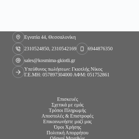
Εγνατία 44, Θεσσαλονίκη
2310524850, 2310542169
6944876350
sales@kosmima-gkiotli.gr
Υπεύθυνος πωλήσεων: Γκιοτλής Νίκος
Γ.Ε.ΜΗ: 057897304000 ΑΦΜ: 051752861
Επισκευές
Σχετικά με εμάς
Τρόποι Πληρωμής
Αποστολές & Επιστροφές
Επικοινωνήστε μαζί μας
Όροι Χρήσης
Πολιτική Απορρήτου
Οδηγοί Μεγεθών