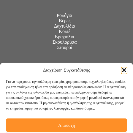
Ρολόγια
Βέρες
Δαχτυλίδια
Κολιέ
Βραχιόλια
Σκουλαρίκια
Σταυροί
Διαχείριση Συγκατάθεσης
Για να παρέχουμε την καλύτερη εμπειρία, χρησιμοποιούμε τεχνολογίες όπως cookies
για την αποθήκευση ή/και την πρόσβαση σε πληροφορίες συσκευών. Η συγκατάθεση
για τις εν λόγω τεχνολογίες θα μας επιτρέψει να επεξεργαστούμε δεδομένα
προσωπικού χαρακτήρα, όπως συμπεριφορά περιήγησης ή μοναδικά αναγνωριστικά
σε αυτόν τον ιστότοπο. Η μη συγκατάθεση ή η ανάκληση της συγκατάθεσης, μπορεί
να επηρεάσει αρνητικά ορισμένες λειτουργίες και δυνατότητες.
Αποδοχή