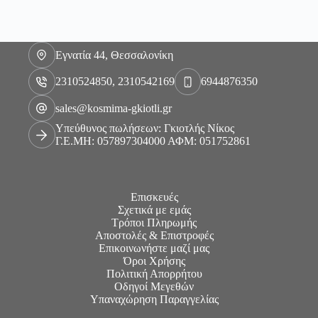
Εγνατία 44, Θεσσαλονίκη
2310524850, 2310542169
6944876350
sales@kosmima-gkiotli.gr
Υπεύθυνος πωλήσεων: Γκιοτλής Νίκος
Γ.Ε.ΜΗ: 057897304000 ΑΦΜ: 051752861
Επισκευές
Σχετικά με εμάς
Τρόποι Πληρωμής
Αποστολές & Επιστροφές
Επικοινωνήστε μαζί μας
Όροι Χρήσης
Πολιτική Απορρήτου
Οδηγοί Μεγεθών
Υπαναχώρηση Παραγγελίας