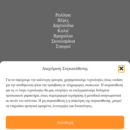
Ρολόγια
Βέρες
Δαχτυλίδια
Κολιέ
Βραχιόλια
Σκουλαρίκια
Σταυροί
Διαχείριση Συγκατάθεσης
Για να παρέχουμε την καλύτερη εμπειρία, χρησιμοποιούμε τεχνολογίες όπως cookies
για την αποθήκευση ή/και την πρόσβαση σε πληροφορίες συσκευών. Η συγκατάθεση
για τις εν λόγω τεχνολογίες θα μας επιτρέψει να επεξεργαστούμε δεδομένα
προσωπικού χαρακτήρα, όπως συμπεριφορά περιήγησης ή μοναδικά αναγνωριστικά
σε αυτόν τον ιστότοπο. Η μη συγκατάθεση ή η ανάκληση της συγκατάθεσης, μπορεί
να επηρεάσει αρνητικά ορισμένες λειτουργίες και δυνατότητες.
Αποδοχή