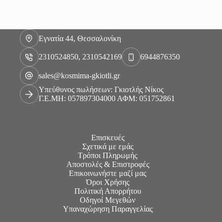
Εγνατία 44, Θεσσαλονίκη
2310524850, 2310542169
6944876350
sales@kosmima-gkiotli.gr
Υπεύθυνος πωλήσεων: Γκιοτλής Νίκος
Γ.Ε.ΜΗ: 057897304000 ΑΦΜ: 051752861
Επισκευές
Σχετικά με εμάς
Τρόποι Πληρωμής
Αποστολές & Επιστροφές
Επικοινωνήστε μαζί μας
Όροι Χρήσης
Πολιτική Απορρήτου
Οδηγοί Μεγεθών
Υπαναχώρηση Παραγγελίας