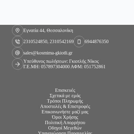
Εγνατία 44, Θεσσαλονίκη
2310524850, 2310542169
6944876350
sales@kosmima-gkiotli.gr
Υπεύθυνος πωλήσεων: Γκιοτλής Νίκος
Γ.Ε.ΜΗ: 057897304000 ΑΦΜ: 051752861
Επισκευές
Σχετικά με εμάς
Τρόποι Πληρωμής
Αποστολές & Επιστροφές
Επικοινωνήστε μαζί μας
Όροι Χρήσης
Πολιτική Απορρήτου
Οδηγοί Μεγεθών
Υπαναχώρηση Παραγγελίας