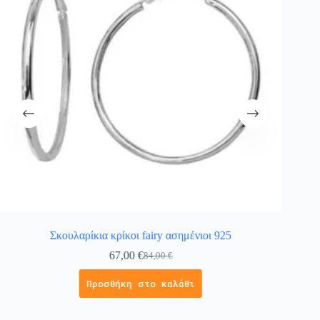
Σκουλαρίκια κρίκοι fairy ασημένιοι 925
Ασημ
67,00
€
84,00
€
Προσθήκη στο καλάθι