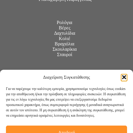
Ρολόγια
Βέρες
Δαχτυλίδια
Κολιέ
Βραχιόλια
Σκουλαρίκια
Σταυροί
Διαχείριση Συγκατάθεσης
Για να παρέχουμε την καλύτερη εμπειρία, χρησιμοποιούμε τεχνολογίες όπως cookies
για την αποθήκευση ή/και την πρόσβαση σε πληροφορίες συσκευών. Η συγκατάθεση
για τις εν λόγω τεχνολογίες θα μας επιτρέψει να επεξεργαστούμε δεδομένα
προσωπικού χαρακτήρα, όπως συμπεριφορά περιήγησης ή μοναδικά αναγνωριστικά
σε αυτόν τον ιστότοπο. Η μη συγκατάθεση ή η ανάκληση της συγκατάθεσης, μπορεί
να επηρεάσει αρνητικά ορισμένες λειτουργίες και δυνατότητες.
Αποδοχή