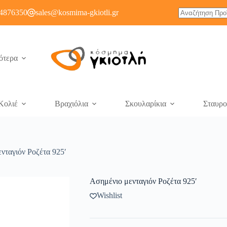
4876350
sales@kosmima-gkiotli.gr
ότερα
Κολιέ
Βραχιόλια
Σκουλαρίκια
Σταυρο
νταγιόν Ροζέτα 925′
Ασημένιο μενταγιόν Ροζέτα 925′
Wishlist