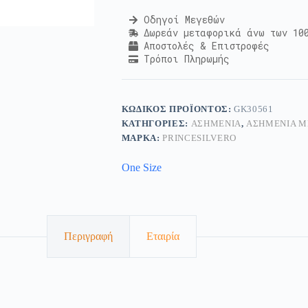
Οδηγοί Μεγεθών
Δωρεάν μεταφορικά άνω των 10
Αποστολές & Επιστροφές
Τρόποι Πληρωμής
ΚΩΔΙΚΌΣ ΠΡΟΪΌΝΤΟΣ:
GK30561
ΚΑΤΗΓΟΡΊΕΣ:
ΑΣΗΜΈΝΙΑ
,
ΑΣΗΜΈΝΙΑ Μ
ΜΆΡΚΑ:
PRINCESILVERO
One Size
Περιγραφή
Εταιρία