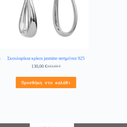
ι
Σκουλαρίκια κρίκοι jasmine ασημένιοι 925
Ασημένιο σετ κοσμ
130,00
€
102,
163,00
€
Προσθήκ
Προσθήκη στο καλάθι