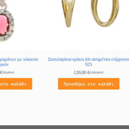
μημάτων με κόκκινα
Σκουλαρίκια κρίκοι iris ασημένιοι επίχρυσο
ργκόν
925
0
€
120,00
€
59,00
€
150,00
€
 στο καλάθι
Προσθήκη στο καλάθι