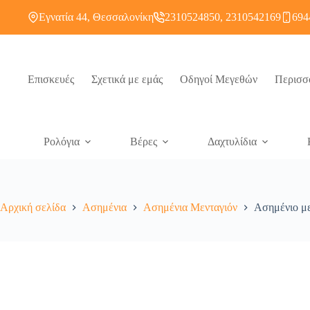
Εγνατία 44, Θεσσαλονίκη
2310524850, 2310542169
694
Επισκευές
Σχετικά με εμάς
Οδηγοί Μεγεθών
Περισσ
Ρολόγια
Βέρες
Δαχτυλίδια
Αρχική σελίδα
Ασημένια
Ασημένια Μενταγιόν
Ασημένιο με