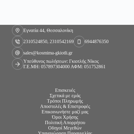
Εγνατία 44, Θεσσαλονίκη
2310524850, 2310542169
6944876350
sales@kosmima-gkiotli.gr
Υπεύθυνος πωλήσεων: Γκιοτλής Νίκος
Γ.Ε.ΜΗ: 057897304000 ΑΦΜ: 051752861
Επισκευές
Σχετικά με εμάς
Τρόποι Πληρωμής
Αποστολές & Επιστροφές
Επικοινωνήστε μαζί μας
Όροι Χρήσης
Πολιτική Απορρήτου
Οδηγοί Μεγεθών
Υπαναχώρηση Παραγγελίας