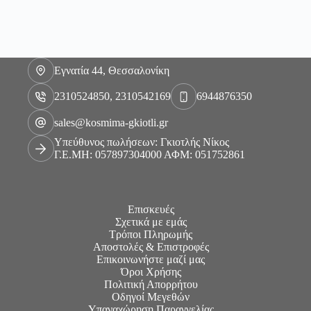
Εγνατία 44, Θεσσαλονίκη
2310524850, 2310542169
6944876350
sales@kosmima-gkiotli.gr
Υπεύθυνος πωλήσεων: Γκιοτλής Νίκος
Γ.Ε.ΜΗ: 057897304000 ΑΦΜ: 051752861
Επισκευές
Σχετικά με εμάς
Τρόποι Πληρωμής
Αποστολές & Επιστροφές
Επικοινωνήστε μαζί μας
Όροι Χρήσης
Πολιτική Απορρήτου
Οδηγοί Μεγεθών
Υπαναχώρηση Παραγγελίας