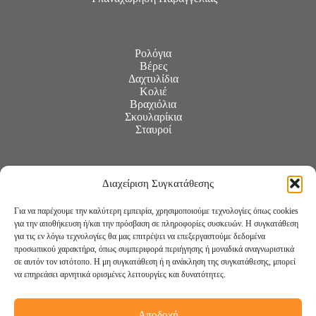
Ρολόγια
Βέρες
Δαχτυλίδια
Κολιέ
Βραχιόλια
Σκουλαρίκια
Σταυροί
Διαχείριση Συγκατάθεσης
Για να παρέχουμε την καλύτερη εμπειρία, χρησιμοποιούμε τεχνολογίες όπως cookies
για την αποθήκευση ή/και την πρόσβαση σε πληροφορίες συσκευών. Η συγκατάθεση
για τις εν λόγω τεχνολογίες θα μας επιτρέψει να επεξεργαστούμε δεδομένα
προσωπικού χαρακτήρα, όπως συμπεριφορά περιήγησης ή μοναδικά αναγνωριστικά
σε αυτόν τον ιστότοπο. Η μη συγκατάθεση ή η ανάκληση της συγκατάθεσης, μπορεί
να επηρεάσει αρνητικά ορισμένες λειτουργίες και δυνατότητες.
Αποδοχή