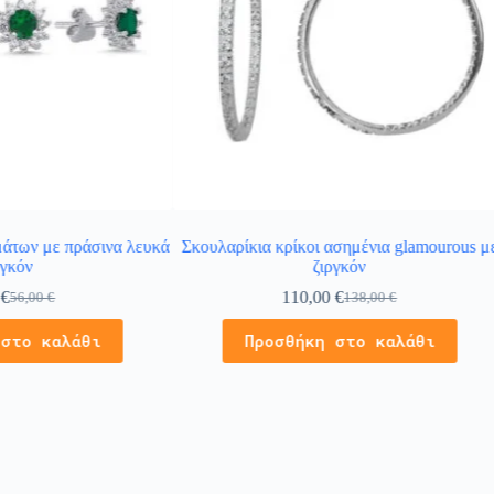
άτων με πράσινα λευκά
Σκουλαρίκια κρίκοι ασημένια glamourous μ
ργκόν
ζιργκόν
0
€
110,00
€
56,00
€
138,00
€
 στο καλάθι
Προσθήκη στο καλάθι