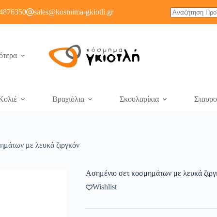
4876350
sales@kosmima-gkiotli.gr
ότερα
Κολιέ
Βραχιόλια
Σκουλαρίκια
Σταυρο
ημάτων με λευκά ζιργκόν
Ασημένιο σετ κοσμημάτων με λευκά ζιργ
Wishlist