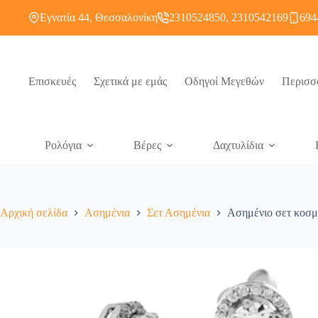
Εγνατία 44, Θεσσαλονίκη
2310524850, 2310542169
694
Επισκευές
Σχετικά με εμάς
Οδηγοί Μεγεθών
Περισσ
Ρολόγια
Βέρες
Δαχτυλίδια
Αρχική σελίδα
Ασημένια
Σετ Ασημένια
Ασημένιο σετ κοσμ