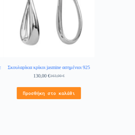
ε
Σκουλαρίκια κρίκοι jasmine ασημένιοι 925
Σκουλαρίκια κ
130,00
€
32,
163,00
€
Προσθήκ
Προσθήκη στο καλάθι