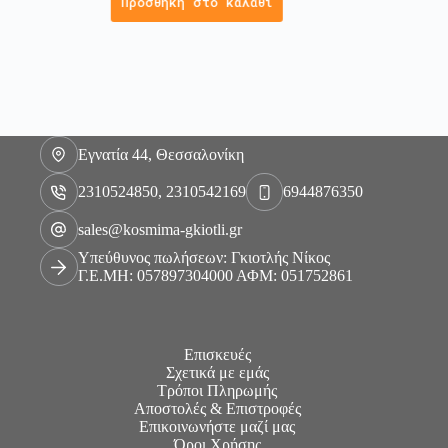
Προσθήκη στο καλάθι
Εγνατία 44, Θεσσαλονίκη
2310524850, 2310542169
6944876350
sales@kosmima-gkiotli.gr
Υπεύθυνος πωλήσεων: Γκιοτλής Νίκος
Γ.Ε.ΜΗ: 057897304000 ΑΦΜ: 051752861
Επισκευές
Σχετικά με εμάς
Τρόποι Πληρωμής
Αποστολές & Επιστροφές
Επικοινωνήστε μαζί μας
Όροι Χρήσης