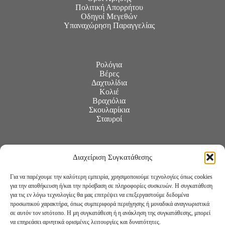
Πολιτική Απορρήτου
Οδηγοί Μεγεθών
Υπαναχώρηση Παραγγελίας
Ρολόγια
Βέρες
Δαχτυλίδια
Κολιέ
Βραχιόλια
Σκουλαρίκια
Σταυροί
Διαχείριση Συγκατάθεσης
Για να παρέχουμε την καλύτερη εμπειρία, χρησιμοποιούμε τεχνολογίες όπως cookies
για την αποθήκευση ή/και την πρόσβαση σε πληροφορίες συσκευών. Η συγκατάθεση
για τις εν λόγω τεχνολογίες θα μας επιτρέψει να επεξεργαστούμε δεδομένα
προσωπικού χαρακτήρα, όπως συμπεριφορά περιήγησης ή μοναδικά αναγνωριστικά
σε αυτόν τον ιστότοπο. Η μη συγκατάθεση ή η ανάκληση της συγκατάθεσης, μπορεί
να επηρεάσει αρνητικά ορισμένες λειτουργίες και δυνατότητες.