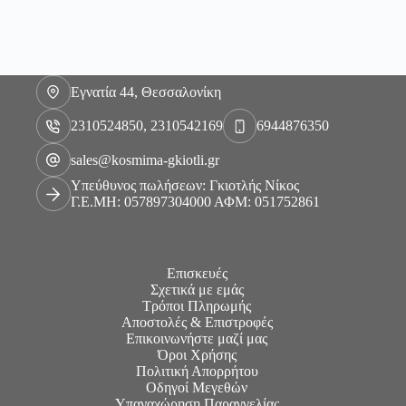
Εγνατία 44, Θεσσαλονίκη
2310524850, 2310542169
6944876350
sales@kosmima-gkiotli.gr
Υπεύθυνος πωλήσεων: Γκιοτλής Νίκος
Γ.Ε.ΜΗ: 057897304000 ΑΦΜ: 051752861
Επισκευές
Σχετικά με εμάς
Τρόποι Πληρωμής
Αποστολές & Επιστροφές
Επικοινωνήστε μαζί μας
Όροι Χρήσης
Πολιτική Απορρήτου
Οδηγοί Μεγεθών
Υπαναχώρηση Παραγγελίας