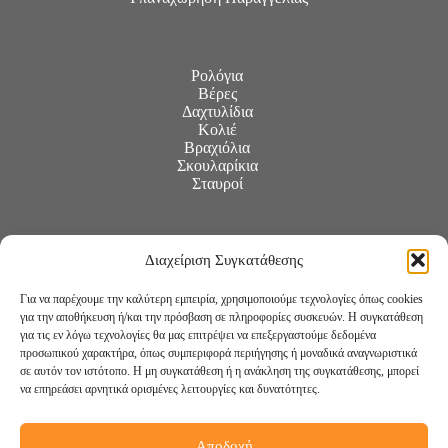
Ρολόγια
Βέρες
Δαχτυλίδια
Κολιέ
Βραχιόλια
Σκουλαρίκια
Σταυροί
Διαχείριση Συγκατάθεσης
Για να παρέχουμε την καλύτερη εμπειρία, χρησιμοποιούμε τεχνολογίες όπως cookies
για την αποθήκευση ή/και την πρόσβαση σε πληροφορίες συσκευών. Η συγκατάθεση
για τις εν λόγω τεχνολογίες θα μας επιτρέψει να επεξεργαστούμε δεδομένα
προσωπικού χαρακτήρα, όπως συμπεριφορά περιήγησης ή μοναδικά αναγνωριστικά
σε αυτόν τον ιστότοπο. Η μη συγκατάθεση ή η ανάκληση της συγκατάθεσης, μπορεί
να επηρεάσει αρνητικά ορισμένες λειτουργίες και δυνατότητες.
Αποδοχή