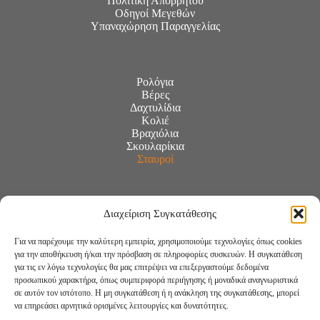
Πολιτική Απορρήτου
Οδηγοί Μεγεθών
Υπαναχώρηση Παραγγελίας
Ρολόγια
Βέρες
Δαχτυλίδια
Κολιέ
Βραχιόλια
Σκουλαρίκια
Σταυροί
Διαχείριση Συγκατάθεσης
Για να παρέχουμε την καλύτερη εμπειρία, χρησιμοποιούμε τεχνολογίες όπως cookies
για την αποθήκευση ή/και την πρόσβαση σε πληροφορίες συσκευών. Η συγκατάθεση
για τις εν λόγω τεχνολογίες θα μας επιτρέψει να επεξεργαστούμε δεδομένα
προσωπικού χαρακτήρα, όπως συμπεριφορά περιήγησης ή μοναδικά αναγνωριστικά
σε αυτόν τον ιστότοπο. Η μη συγκατάθεση ή η ανάκληση της συγκατάθεσης, μπορεί
να επηρεάσει αρνητικά ορισμένες λειτουργίες και δυνατότητες.