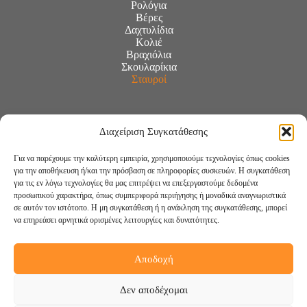
Ρολόγια
Βέρες
Δαχτυλίδια
Κολιέ
Βραχιόλια
Σκουλαρίκια
Σταυροί
Διαχείριση Συγκατάθεσης
Για να παρέχουμε την καλύτερη εμπειρία, χρησιμοποιούμε τεχνολογίες όπως cookies
για την αποθήκευση ή/και την πρόσβαση σε πληροφορίες συσκευών. Η συγκατάθεση
για τις εν λόγω τεχνολογίες θα μας επιτρέψει να επεξεργαστούμε δεδομένα
προσωπικού χαρακτήρα, όπως συμπεριφορά περιήγησης ή μοναδικά αναγνωριστικά
σε αυτόν τον ιστότοπο. Η μη συγκατάθεση ή η ανάκληση της συγκατάθεσης, μπορεί
να επηρεάσει αρνητικά ορισμένες λειτουργίες και δυνατότητες.
Αποδοχή
Ακολουθήστε μας:
Δεν αποδέχομαι