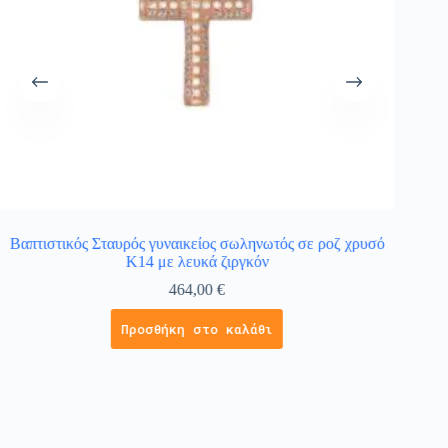
Βαπτιστικός Σταυρός γυναικείος σωληνωτός σε ροζ χρυσό
Κολιέ 
K14 με λευκά ζιργκόν
464,00
€
Προσθήκη στο καλάθι