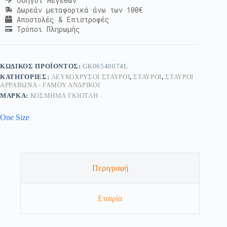
Οδηγοί Μεγεθών
Δωρεάν μεταφορικά άνω των 100€
Αποστολές & Επιστροφές
Τρόποι Πληρωμής
ΚΩΔΙΚΌΣ ΠΡΟΪΌΝΤΟΣ:
GK06540074L
ΚΑΤΗΓΟΡΊΕΣ:
ΛΕΥΚΌΧΡΥΣΟΙ ΣΤΑΥΡΟΊ
,
ΣΤΑΥΡΟΊ
,
ΣΤΑΥΡΟΊ
ΑΡΡΑΒΏΝΑ - ΓΆΜΟΥ ΑΝΔΡΙΚΟΊ
ΜΆΡΚΑ:
ΚΟΣΜΗΜΑ ΓΚΙΟΤΛΗ
One Size
Περιγραφή
Εταιρία