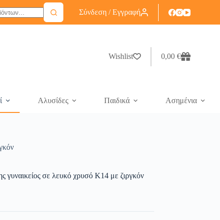
Σύνδεση / Εγγραφή
Wishlist
0,00
€
ί
Αλυσίδες
Παιδικά
Ασημένια
ργκόν
ης γυναικείος σε λευκό χρυσό Κ14 με ζιργκόν