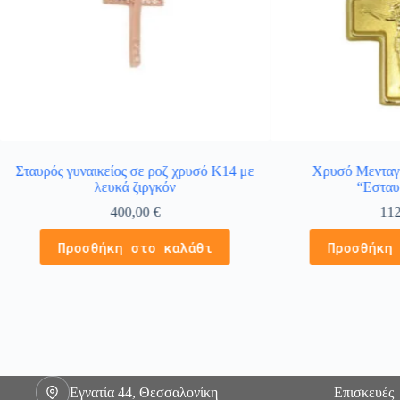
Σταυρός γυναικείος σε ροζ χρυσό Κ14 με
Χρυσό Μενταγ
λευκά ζιργκόν
“Εσταυ
400,00
€
11
Προσθήκη στο καλάθι
Προσθήκη
Εγνατία 44, Θεσσαλονίκη
Επισκευές