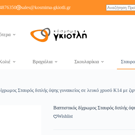
4876350
sales@kosmima-gkiotli.gr
ότερα
Κολιέ
Βραχιόλια
Σκουλαρίκια
Σταυρο
δίχρωμος Σταυρός διπλής όψης γυναικείος σε λευκό χρυσό Κ14 με ζι
Βαπτιστικός δίχρωμος Σταυρός διπλής όψ
Wishlist