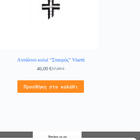
Ατσάλινο κολιέ “Σταυρός” Visetti
Κολιέ σταυρός σε
λευ
46,00
€
57,00
€
3
Προσθήκη στο καλάθι
Προσθήκ