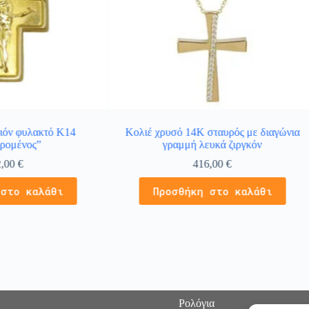
ιόν φυλακτό Κ14
Κολιέ χρυσό 14Κ σταυρός με διαγώνια
ρομένος”
γραμμή λευκά ζιργκόν
2,00
€
416,00
€
 στο καλάθι
Προσθήκη στο καλάθι
Ρολόγια