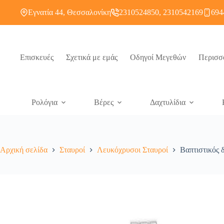
Εγνατία 44, Θεσσαλονίκη
2310524850, 2310542169
694
Επισκευές
Σχετικά με εμάς
Οδηγοί Μεγεθών
Περισσ
Ρολόγια
Βέρες
Δαχτυλίδια
Αρχική σελίδα
Σταυροί
Λευκόχρυσοι Σταυροί
Βαπτιστικός 