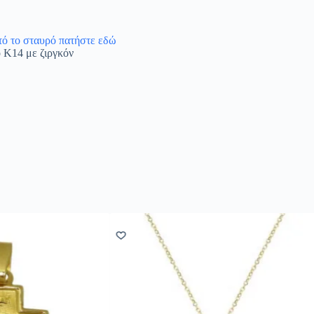
υτό το σταυρό πατήστε εδώ
ό Κ14 με ζιργκόν