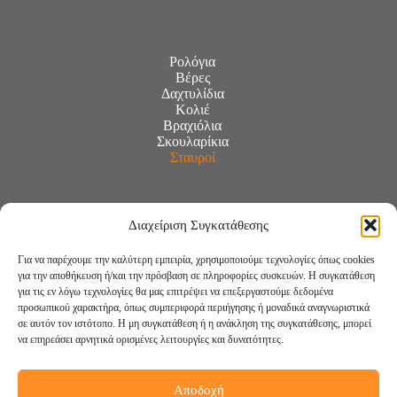
Ρολόγια
Βέρες
Δαχτυλίδια
Κολιέ
Βραχιόλια
Σκουλαρίκια
Σταυροί
Διαχείριση Συγκατάθεσης
Για να παρέχουμε την καλύτερη εμπειρία, χρησιμοποιούμε τεχνολογίες όπως cookies
για την αποθήκευση ή/και την πρόσβαση σε πληροφορίες συσκευών. Η συγκατάθεση
για τις εν λόγω τεχνολογίες θα μας επιτρέψει να επεξεργαστούμε δεδομένα
προσωπικού χαρακτήρα, όπως συμπεριφορά περιήγησης ή μοναδικά αναγνωριστικά
σε αυτόν τον ιστότοπο. Η μη συγκατάθεση ή η ανάκληση της συγκατάθεσης, μπορεί
να επηρεάσει αρνητικά ορισμένες λειτουργίες και δυνατότητες.
Αποδοχή