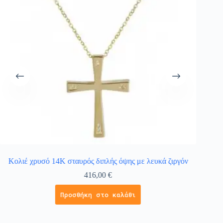
Κολιέ χρυσό 14Κ σταυρός διπλής όψης με λευκά ζιργόν
Κολιέ
416,00
€
Προσθήκη στο καλάθι