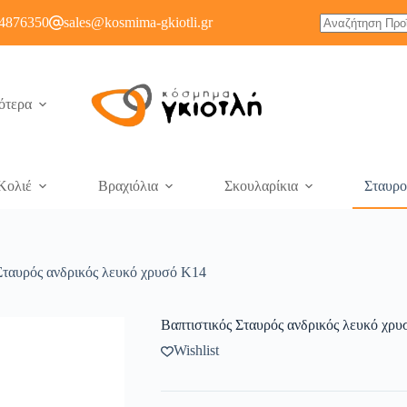
4876350
sales@kosmima-gkiotli.gr
ότερα
Κολιέ
Βραχιόλια
Σκουλαρίκια
Σταυρο
Σταυρός ανδρικός λευκό χρυσό K14
Βαπτιστικός Σταυρός ανδρικός λευκό χρ
Wishlist