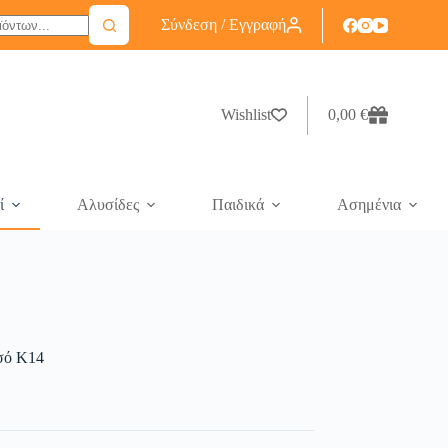
Σύνδεση / Εγγραφή
Wishlist
0,00
€
ί
Αλυσίδες
Παιδικά
Ασημένια
υσό K14