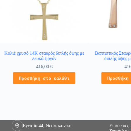
Κολιέ χρυσό 14Κ σταυρός διπλής όψης με
Βαπτιστικός Σταυρ
λευκά ζιργόν
διπλής όψης μ
416,00
€
41
Προσθήκη στο καλάθι
Προσθήκη
Εγνατία 44, Θεσσαλονίκη
Επισκευές
Σχετικά με