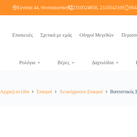
Εγνατία 44, Θεσσαλονίκη
2310524850, 2310542169
694
Επισκευές
Σχετικά με εμάς
Οδηγοί Μεγεθών
Περισσ
Ρολόγια
Βέρες
Δαχτυλίδια
Αρχική σελίδα
Σταυροί
Λευκόχρυσοι Σταυροί
Βαπτιστικός 