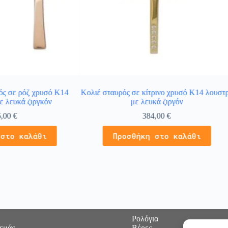
ός σε ρόζ χρυσό Κ14
Κολιέ σταυρός σε κίτρινο χρυσό Κ14 λουστ
ε λευκά ζιργκόν
με λευκά ζιργόν
6,00
€
384,00
€
 στο καλάθι
Προσθήκη στο καλάθι
Ρολόγια
 εμάς
Βέρες