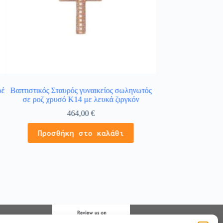
ρέ
Βαπτιστικός Σταυρός γυναικείος σωληνωτός
Κολιέ σταυρός σε κ
σε ροζ χρυσό K14 με λευκά ζιργκόν
κα
464,00
€
4
Προσθήκη στο καλάθι
Προσθήκ