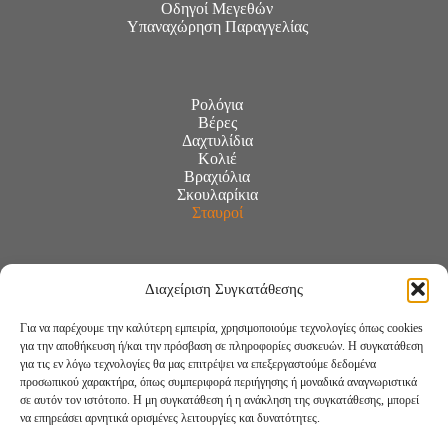
Οδηγοί Μεγεθών
Υπαναχώρηση Παραγγελίας
Ρολόγια
Βέρες
Δαχτυλίδια
Κολιέ
Βραχιόλια
Σκουλαρίκια
Σταυροί
Διαχείριση Συγκατάθεσης
Για να παρέχουμε την καλύτερη εμπειρία, χρησιμοποιούμε τεχνολογίες όπως cookies
για την αποθήκευση ή/και την πρόσβαση σε πληροφορίες συσκευών. Η συγκατάθεση
για τις εν λόγω τεχνολογίες θα μας επιτρέψει να επεξεργαστούμε δεδομένα
προσωπικού χαρακτήρα, όπως συμπεριφορά περιήγησης ή μοναδικά αναγνωριστικά
σε αυτόν τον ιστότοπο. Η μη συγκατάθεση ή η ανάκληση της συγκατάθεσης, μπορεί
να επηρεάσει αρνητικά ορισμένες λειτουργίες και δυνατότητες.