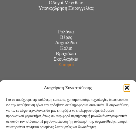
Οδηγοί Μεγεθών
Υπαναχώρηση Παραγγελίας
Ρολόγια
Βέρες
Δαχτυλίδια
Κολιέ
Βραχιόλια
Σκουλαρίκια
Σταυροί
Διαχείριση Συγκατάθεσης
Για να παρέχουμε την καλύτερη εμπειρία, χρησιμοποιούμε τεχνολογίες όπως cookies
για την αποθήκευση ή/και την πρόσβαση σε πληροφορίες συσκευών. Η συγκατάθεση
για τις εν λόγω τεχνολογίες θα μας επιτρέψει να επεξεργαστούμε δεδομένα
προσωπικού χαρακτήρα, όπως συμπεριφορά περιήγησης ή μοναδικά αναγνωριστικά
σε αυτόν τον ιστότοπο. Η μη συγκατάθεση ή η ανάκληση της συγκατάθεσης, μπορεί
να επηρεάσει αρνητικά ορισμένες λειτουργίες και δυνατότητες.