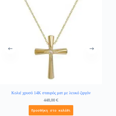
Κολιέ χρυσό 14Κ σταυρός ματ με λευκό ζιργόν
Βαπτισ
448,00
€
Προσθήκη στο καλάθι