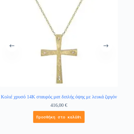
Κολιέ χρυσό 14Κ σταυρός ματ διπλής όψης με λευκά ζιργόν
Κ
416,00
€
Προσθήκη στο καλάθι