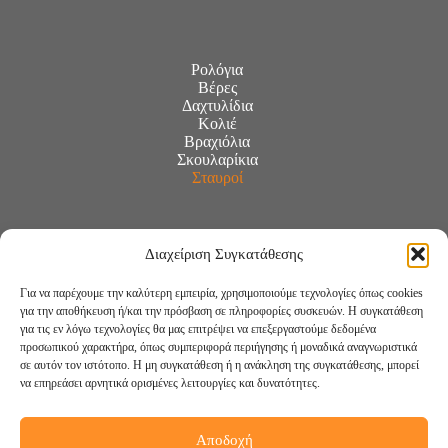
Ρολόγια
Βέρες
Δαχτυλίδια
Κολιέ
Βραχιόλια
Σκουλαρίκια
Σταυροί
Διαχείριση Συγκατάθεσης
Για να παρέχουμε την καλύτερη εμπειρία, χρησιμοποιούμε τεχνολογίες όπως cookies
για την αποθήκευση ή/και την πρόσβαση σε πληροφορίες συσκευών. Η συγκατάθεση
για τις εν λόγω τεχνολογίες θα μας επιτρέψει να επεξεργαστούμε δεδομένα
προσωπικού χαρακτήρα, όπως συμπεριφορά περιήγησης ή μοναδικά αναγνωριστικά
σε αυτόν τον ιστότοπο. Η μη συγκατάθεση ή η ανάκληση της συγκατάθεσης, μπορεί
να επηρεάσει αρνητικά ορισμένες λειτουργίες και δυνατότητες.
Αποδοχή